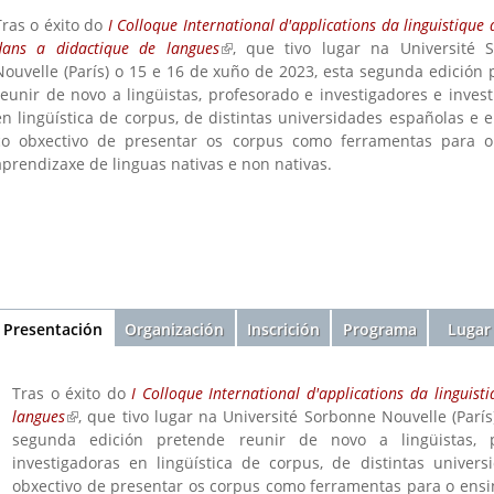
Tras o éxito do
I Colloque International d'applications da linguistique
dans a didactique de langues
(link is external)
, que tivo lugar na Université 
Nouvelle (París) o 15 e 16 de xuño de 2023, esta segunda edición
reunir de novo a lingüistas, profesorado e investigadores e inves
en lingüística de corpus, de distintas universidades españolas e 
co obxectivo de presentar os corpus como ferramentas para o
aprendizaxe de linguas nativas e non nativas.
Sección
Presentación
(active
Organización
Inscrición
Programa
Lugar
tab)
Tras o éxito do
I Colloque International d'applications da linguis
langues
(link is external)
, que tivo lugar na Université Sorbonne Nouvelle (Parí
segunda edición pretende reunir de novo a lingüistas, p
investigadoras en lingüística de corpus, de distintas univer
obxectivo de presentar os corpus como ferramentas para o ensi