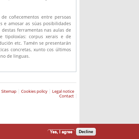
o de coñecementos entre persoas
s e amosar as súas posibilidades
ón destas ferramentas nas aulas de
e tipoloxías: corpus xerais e de
radución etc. Tamén se presentarán
icas concretas, xunto cos últimos
ino de linguas.
Sitemap
Cookies policy
Legal notice
Contact
Yes, I agree
Decline