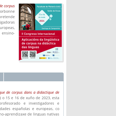
 de corpus
Sorbonne
 pretende
tigadoras
europeas,
 ensino-
tique de corpus dans a didactique de
s) o 15 e 16 de xuño de 2023, esta
rofesorado e investigadores e
sidades españolas e europeas, co
no-aprendizaxe de linguas nativas