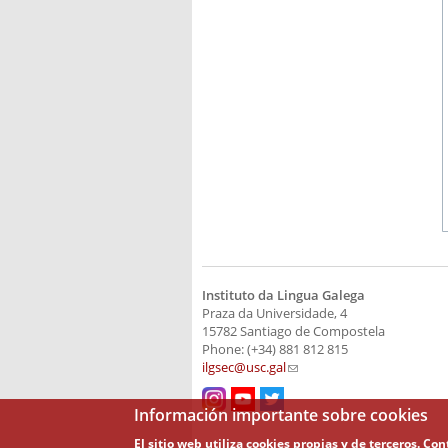
Instituto da Lingua Galega
Praza da Universidade, 4
15782 Santiago de Compostela
Phone: (+34) 881 812 815
ilgsec@usc.gal
(link sends e-mail)
Información importante sobre cookies
El sitio web utiliza cookies propias y de terceros. C