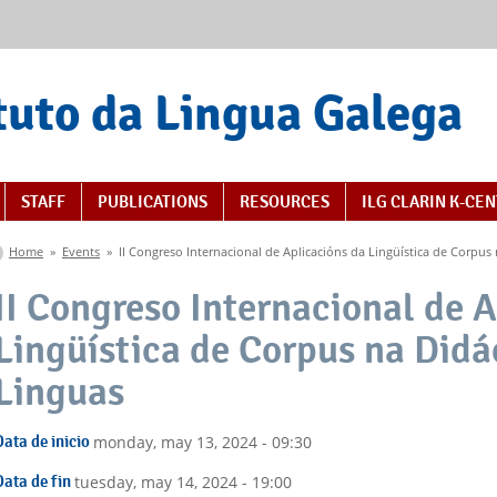
tuto da Lingua Galega
STAFF
PUBLICATIONS
RESOURCES
ILG CLARIN K-CE
You are here
Home
»
Events
»
II Congreso Internacional de Aplicacións da Lingüística de Corpus
II Congreso Internacional de 
Lingüística de Corpus na Didá
Linguas
Data de inicio
monday, may 13, 2024 - 09:30
Data de fin
tuesday, may 14, 2024 - 19:00