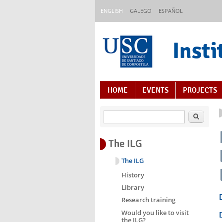
Skip to main content
ENGLISH
GALEGO
ESPAÑOL
Insti
Content Index
HOME
EVENTS
PROJECTS
Search
The ILG
The ILG
History
Library
Research training
Would you like to visit
the ILG?