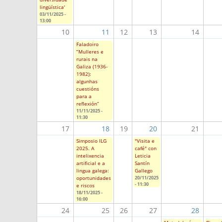
lingüística'
03/11/2025 -
13:00
10
11
12
13
14
Faladoiro
“Mulleres e
rurais na
Galiza (1936-
1982):
algunhas
cuestións
para a
reflexión”
11/11/2025 -
11:30
17
18
19
20
21
Simposio ILG
"Visita e
2025. A
café" con
intelixencia
Leticia
artificial e a
Santín
lingua galega:
Gallego
oportunidades
20/11/2025
- 11:30
e riscos
18/11/2025 -
16:00
24
25
26
27
28