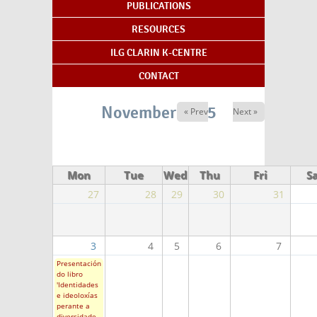
PUBLICATIONS
RESOURCES
ILG CLARIN K-CENTRE
CONTACT
November 2025
« Prev
Next »
Mon
Tue
Wed
Thu
Fri
S
27
28
29
30
31
3
4
5
6
7
Presentación
do libro
'Identidades
e ideoloxías
perante a
diversidade