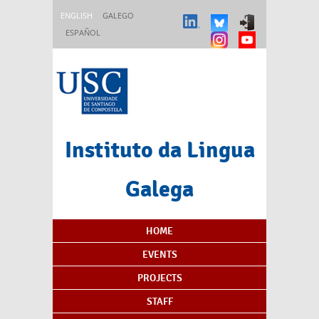
Skip to main content
ENGLISH
GALEGO
ESPAÑOL
Instituto da Lingua
Galega
Content Index
HOME
EVENTS
PROJECTS
STAFF