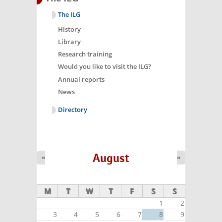
The ILG
History
Library
Research training
Would you like to visit the ILG?
Annual reports
News
Directory
August
«
»
M
T
W
T
F
S
S
1
2
3
4
5
6
7
8
9