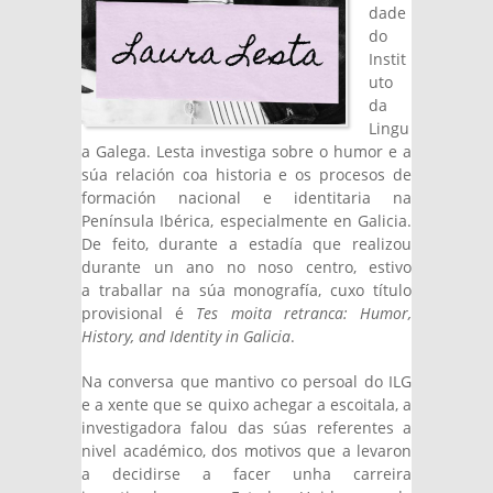
dade
do
Instit
uto
da
Lingu
a Galega. Lesta investiga sobre o humor e a
súa relación coa historia e os procesos de
formación nacional e identitaria na
Península Ibérica, especialmente en Galicia.
De feito, durante a estadía que realizou
durante un ano no noso centro, estivo
a traballar na súa monografía, cuxo título
provisional é
Tes moita retranca: Humor,
History, and Identity in Galicia
.
Na conversa que mantivo co persoal do ILG
e a xente que se quixo achegar a escoitala, a
investigadora falou das súas referentes a
nivel académico, dos motivos que a levaron
a decidirse a facer unha carreira