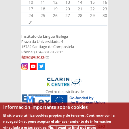
10
11
12
13
14
15
16
17
18
19
20
21
22
23
24
25
26
27
28
29
30
31
Instituto da Lingua Galega
Praza da Universidade, 4
15782 Santiago de Compostela
Phone: (+34) 881 812 815
ilgsec@usc.gal
(link sends e-mail)
Centro de prácticas de
Información importante sobre cookies
El sitio web utiliza cookies propias y de terceros. Continuar con la
navegación supone aceptar el almacenamiento de información
Sitemap
Cookies policy
Legal notice
Contact
vinculada a estas cookies.
No, I want to find out more