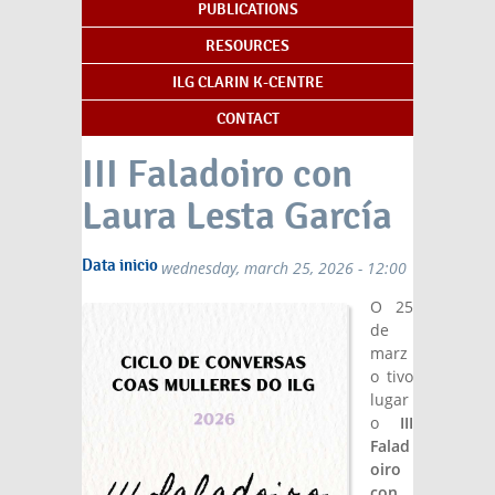
PUBLICATIONS
RESOURCES
ILG CLARIN K-CENTRE
CONTACT
III Faladoiro con
Laura Lesta García
Data inicio
wednesday, march 25, 2026 - 12:00
O 25
de
marz
o tivo
lugar
o
III
Falad
oiro
con