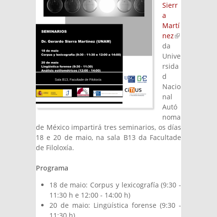
Sierr
a
Martí
nez
(link is
da
external)
Unive
rsida
d
Nacio
nal
Autó
noma
de México impartirá tres seminarios, os días
18 e 20 de maio, na sala B13 da Facultade
de Filoloxía.
Programa
18 de maio: Corpus y lexicografía (9:30 -
11:30 h e 12:00 - 14:00 h)
20 de maio: Lingüística forense (9:30 -
11:30 h)