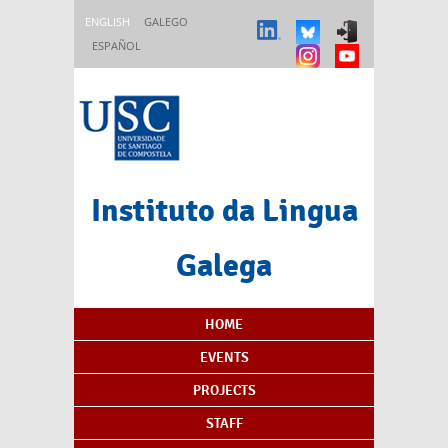
Skip to main content
ENGLISH
GALEGO
ESPAÑOL
Instituto da Lingua
Galega
Content Index
HOME
EVENTS
PROJECTS
STAFF