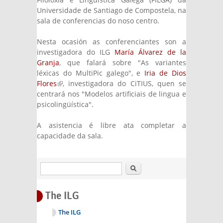
Universidade de Santiago de Compostela, na
sala de conferencias do noso centro.
Nesta ocasión as conferenciantes son a
investigadora do ILG
María Álvarez de la
Granja
, que falará sobre "As variantes
léxicas do MultiPic galego", e
Iria de Dios
Flores
(link is external)
, investigadora do CiTIUS, quen se
centrará nos "Modelos artificiais de lingua e
psicolingüística".
A asistencia é libre ata completar a
capacidade da sala.
Search
The ILG
The ILG