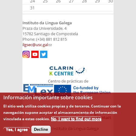
24
25
26
27
28
29
30
31
Instituto da Lingua Galega
Praza da Universidade, 4
15782 Santiago de Compostela
Phone: (+34) 881 812 815
ilgsec@usc.gal
(link sends e-mail)
Centro de prácticas de
Información importante sobre cookies
El sitio web utiliza cookies propias y de terceros. Continuar con la
navegación supone aceptar el almacenamiento de información
Sitemap
Cookies policy
Legal notice
Contact
vinculada a estas cookies.
No, I want to find out more
© 2026 Instituto da Lingua Galega
Yes, I agree
Decline