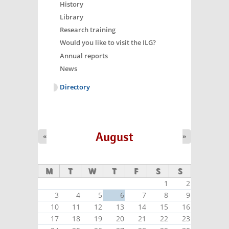
History
Library
Research training
Would you like to visit the ILG?
Annual reports
News
Directory
August
«
»
M
T
W
T
F
S
S
1
2
3
4
5
6
7
8
9
10
11
12
13
14
15
16
17
18
19
20
21
22
23