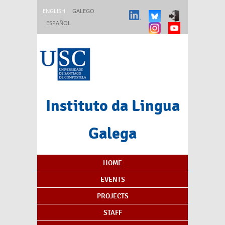
Skip to main content
ENGLISH
GALEGO
ESPAÑOL
Instituto da Lingua
Galega
Content Index
HOME
EVENTS
PROJECTS
STAFF