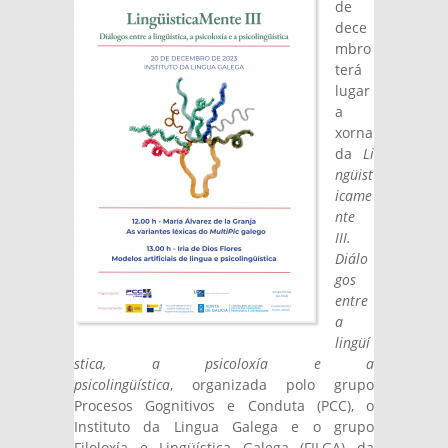
de
dece
mbro
terá
lugar
a
xorna
da
Li
ngüist
icame
nte
III.
Diálo
gos
entre
a
lingüí
stica, a psicoloxía e a
psicolingüística
, organizada polo grupo
Procesos Gognitivos e Conduta (PCC), o
Instituto da Lingua Galega e o grupo
Filoloxía e Lingüística Galega (FILGA) da