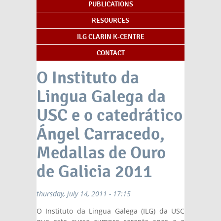
PUBLICATIONS
RESOURCES
ILG CLARIN K-CENTRE
CONTACT
O Instituto da
Lingua Galega da
USC e o catedrático
Ángel Carracedo,
Medallas de Ouro
de Galicia 2011
thursday, july 14, 2011 - 17:15
O Instituto da Lingua Galega (ILG) da USC