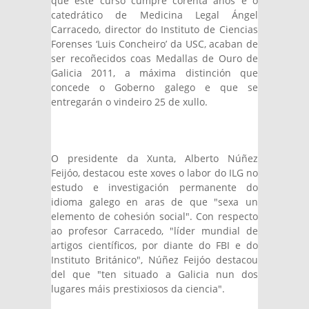
que este curso cumpre corenta anos e o
catedrático de Medicina Legal Ángel
Carracedo, director do Instituto de Ciencias
Forenses ‘Luis Concheiro’ da USC, acaban de
ser recoñecidos coas Medallas de Ouro de
Galicia 2011, a máxima distinción que
concede o Goberno galego e que se
entregarán o vindeiro 25 de xullo.
O presidente da Xunta, Alberto Núñez
Feijóo, destacou este xoves o labor do ILG no
estudo e investigación permanente do
idioma galego en aras de que "sexa un
elemento de cohesión social". Con respecto
ao profesor Carracedo, "líder mundial de
artigos científicos, por diante do FBI e do
Instituto Británico", Núñez Feijóo destacou
del que "ten situado a Galicia nun dos
lugares máis prestixiosos da ciencia".