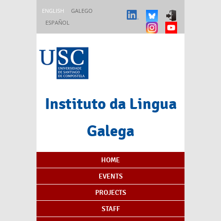
Skip to main content
ENGLISH
GALEGO
ESPAÑOL
Instituto da Lingua
Galega
Content Index
HOME
EVENTS
PROJECTS
STAFF