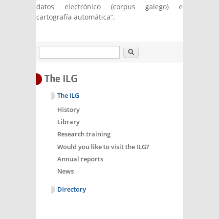
datos electrónico (corpus galego) e
cartografía automática”.
Search
The ILG
The ILG
History
Library
Research training
Would you like to visit the ILG?
Annual reports
News
Directory