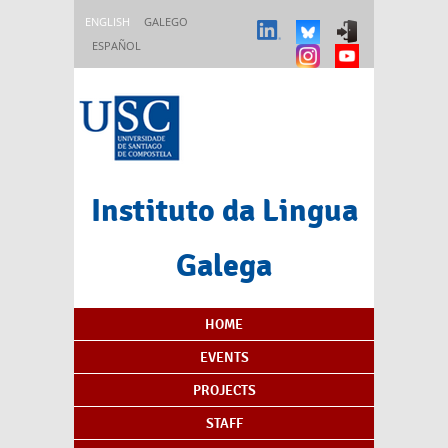
Skip to main content
ENGLISH
GALEGO
ESPAÑOL
Instituto da Lingua
Galega
Content Index
HOME
EVENTS
PROJECTS
STAFF