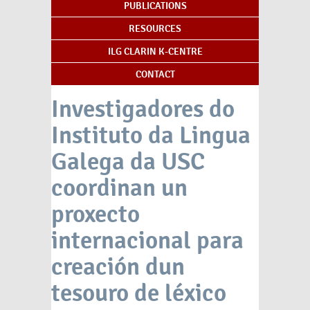
PUBLICATIONS
RESOURCES
ILG CLARIN K-CENTRE
CONTACT
Investigadores do
Instituto da Lingua
Galega da USC
coordinan un
proxecto
internacional para
creación dun
tesouro de léxico