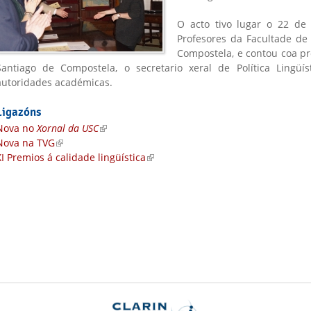
O acto tivo lugar o 22 de 
Profesores da Facultade de 
Compostela, e contou coa pr
Santiago de Compostela, o secretario xeral de Política Lingüí
autoridades académicas.
Ligazóns
Nova no
Xornal da USC
(link is external)
Nova na TVG
(link is external)
XI Premios á calidade lingüística
(link is external)