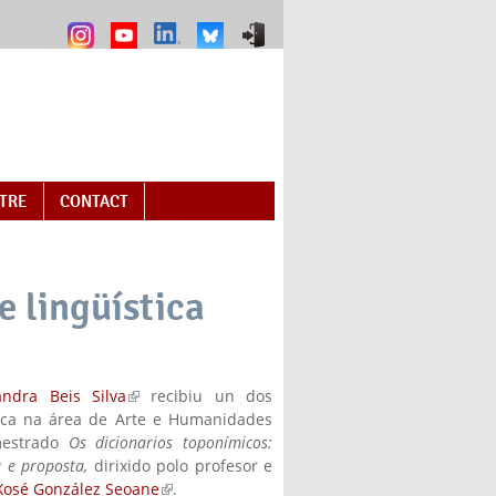
NTRE
CONTACT
e lingüística
andra Beis Silva
(link is external)
recibiu un dos
tica na área de Arte e Humanidades
mestrado
Os dicionarios toponímicos:
ca e proposta,
dirixido polo profesor e
Xosé González Seoane
(link is external)
.