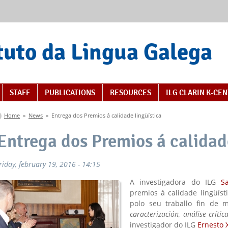
tuto da Lingua Galega
STAFF
PUBLICATIONS
RESOURCES
ILG CLARIN K-CE
You are here
Home
»
News
»
Entrega dos Premios á calidade lingüística
Entrega dos Premios á calidad
friday, february 19, 2016 - 14:15
A investigadora do ILG
S
premios á calidade lingüís
polo seu traballo fin de 
caracterización, análise críti
investigador do ILG
Ernesto 