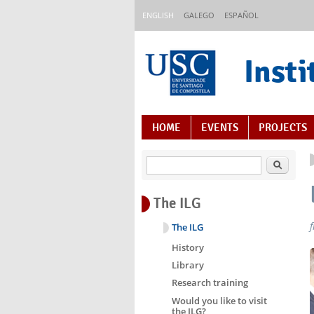
Skip to main content
ENGLISH
GALEGO
ESPAÑOL
Insti
Content Index
HOME
EVENTS
PROJECTS
Search
The ILG
The ILG
History
Library
Research training
Would you like to visit
the ILG?