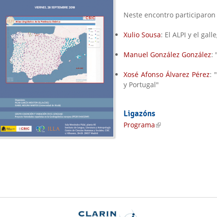
Neste encontro participaron 
Xulio Sousa
: El ALPI y el gall
Manuel González González
:
Xosé Afonso Álvarez Pérez
: 
y Portugal"
Ligazóns
Programa
(link is external)