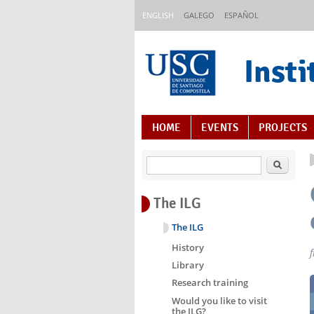
Skip to main content
ENGLISH
GALEGO
ESPAÑOL
Insti
Content Index
HOME
EVENTS
PROJECTS
Search
The ILG
The ILG
History
Library
Research training
Would you like to visit
the ILG?