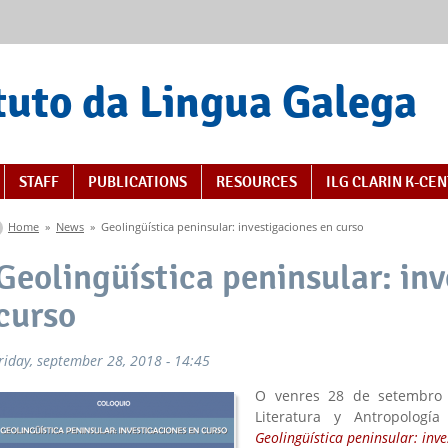
tuto da Lingua Galega
STAFF
PUBLICATIONS
RESOURCES
ILG CLARIN K-CE
You are here
Home
»
News
»
Geolingüística peninsular: investigaciones en curso
Geolingüística peninsular: in
curso
friday, september 28, 2018 - 14:45
O venres 28 de setembro t
Literatura y Antropología
Geolingüística peninsular: inv