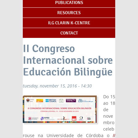
PUBLICATIONS
RESOURCES
ILG CLARIN K-CENTRE
CONTACT
II Congreso
Internacional sobre
Educación Bilingüe
tuesday, november 15, 2016 - 14:30
Do 15
ao 18
de
nove
mbro
celeb
rouse na Universidade de Córdoba o
II