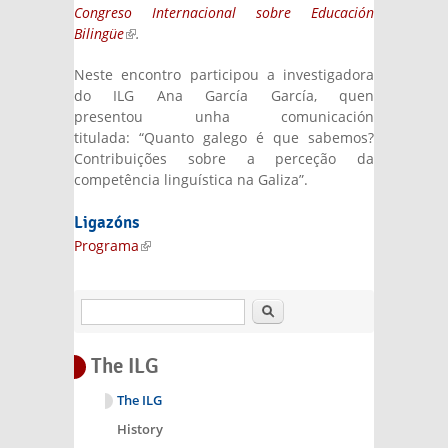
Congreso Internacional sobre Educación
Bilingüe
(link is external)
.
Neste encontro participou a investigadora
do ILG Ana García García, quen
presentou unha comunicación
titulada: “Quanto galego é que sabemos?
Contribuições sobre a perceção da
competência linguística na Galiza”.
Ligazóns
Programa
(link is external)
Search
The ILG
The ILG
History