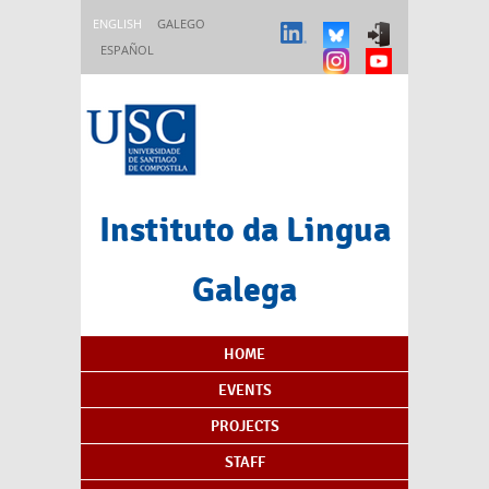
Skip to main content
ENGLISH
GALEGO
ESPAÑOL
Instituto da Lingua
Galega
Content Index
HOME
EVENTS
PROJECTS
STAFF