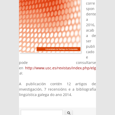
corre
spon
dente
a
2016,
acab
a de
ser
publi
cado
e
pode consultarse
en
http://www.usc.es/revistas/index.php/elg
(link is external)
.
A publicación contén 12 artigos de
investigación, 7 recensións e a bibliografía
lingüística galega do ano 2014.
Search