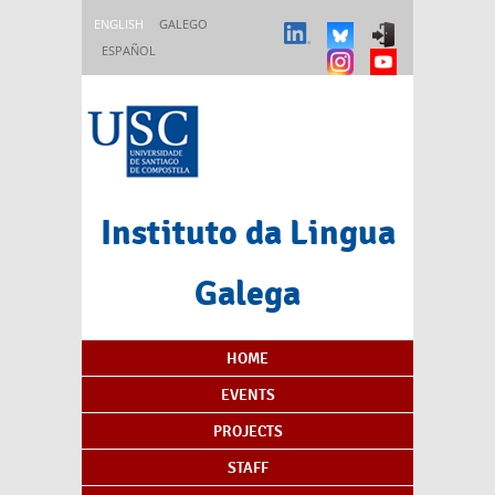
Skip to main content
ENGLISH
GALEGO
ESPAÑOL
Instituto da Lingua
Galega
Content Index
HOME
EVENTS
PROJECTS
STAFF