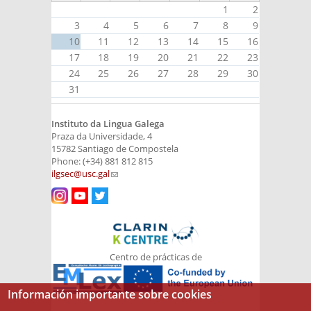
1
2
3
4
5
6
7
8
9
10
11
12
13
14
15
16
17
18
19
20
21
22
23
24
25
26
27
28
29
30
31
Instituto da Lingua Galega
Praza da Universidade, 4
15782 Santiago de Compostela
Phone: (+34) 881 812 815
ilgsec@usc.gal
(link sends e-mail)
Centro de prácticas de
Información importante sobre cookies