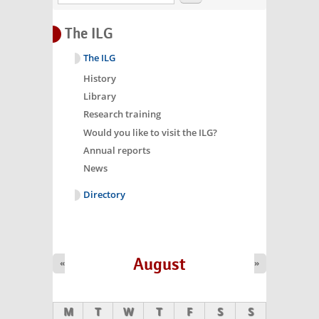
The ILG
The ILG
History
Library
Research training
Would you like to visit the ILG?
Annual reports
News
Directory
August
«
»
M
T
W
T
F
S
S