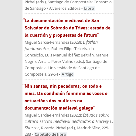
Pichel (eds.)
, Santiago de Compostela: Consorcio
de Santiago / Alvarellos Editora
-
Libro
“La documentación medieval de San
Salvador de Sobrado de Trives: estado de
la cuestión y propuestas de futuro”
E fazian
Miguel García-Fernández
(
2023
):
fondamentos
, Rúben Filipe Teixeira da
Conceição, Luis Manuel Ibáñez Beltrán, Manuel
Negri e Amalia Pérez Valiño (eds.)
, Santiago de
Compostela: Universidade de Santiago de
Compostela
, 29-54
-
Artigo
“Nin santas, nin pecadoras; ou todo e
máis. Da condición feminina ás voces e
actuacións das mulleres na
documentación medieval galega”
Estudos sobre
Miguel García-Fernández
(
2022
):
cultura escrita medieval dedicados a Harvey L.
Sharrer
, Ricardo Pichel (ed.)
, Madrid: Sílex
, 225-
283
-
Capítulo de libro