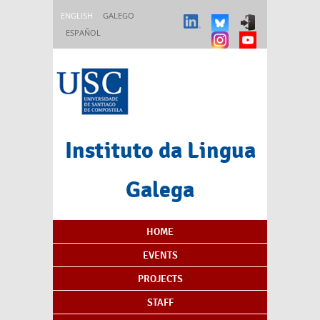
Skip to main content
ENGLISH
GALEGO
ESPAÑOL
Instituto da Lingua
Galega
Content Index
HOME
EVENTS
PROJECTS
STAFF