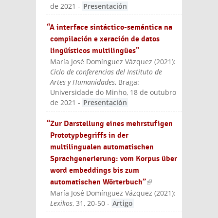
de 2021
-
Presentación
“A interface sintáctico-semántica na
compilación e xeración de datos
lingüísticos multilingües”
María José Domínguez Vázquez
(
2021
):
Ciclo de conferencias del Instituto de
Artes y Humanidades
, Braga:
Universidade do Minho, 18 de outubro
de 2021
-
Presentación
“Zur Darstellung eines mehrstufigen
Prototypbegriffs in der
multilingualen automatischen
Sprachgenerierung: vom Korpus über
word embeddings bis zum
automatischen Wörterbuch”
(link is
María José Domínguez Vázquez
(
2021
):
external)
Lexikos
, 31, 20-50
-
Artigo