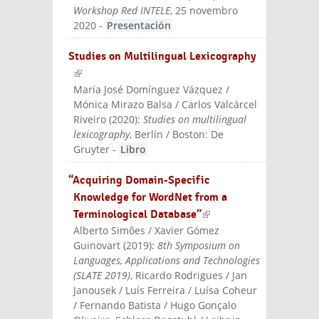
Workshop Red INTELE
, 25 novembro
2020
-
Presentación
Studies on Multilingual Lexicography
(link is external)
María José Domínguez Vázquez /
Mónica Mirazo Balsa / Carlos Valcárcel
Riveiro
(
2020
):
Studies on multilingual
lexicography
, Berlín / Boston: De
Gruyter
-
Libro
“Acquiring Domain-Specific
Knowledge for WordNet from a
Terminological Database”
(link is
Alberto Simões / Xavier Gómez
external)
Guinovart
(
2019
):
8th Symposium on
Languages, Applications and Technologies
(SLATE 2019)
, Ricardo Rodrigues / Jan
Janousek / Luís Ferreira / Luísa Coheur
/ Fernando Batista / Hugo Gonçalo