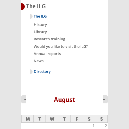
The ILG
The ILG
History
Library
Research training
Would you like to visit the ILG?
Annual reports
News
Directory
August
«
»
M
T
W
T
F
S
S
1
2