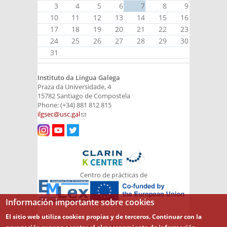
3
4
5
6
7
8
9
10
11
12
13
14
15
16
17
18
19
20
21
22
23
24
25
26
27
28
29
30
31
Instituto da Lingua Galega
Praza da Universidade, 4
15782 Santiago de Compostela
Phone: (+34) 881 812 815
ilgsec@usc.gal
(link sends e-mail)
Centro de prácticas de
Información importante sobre cookies
El sitio web utiliza cookies propias y de terceros. Continuar con la