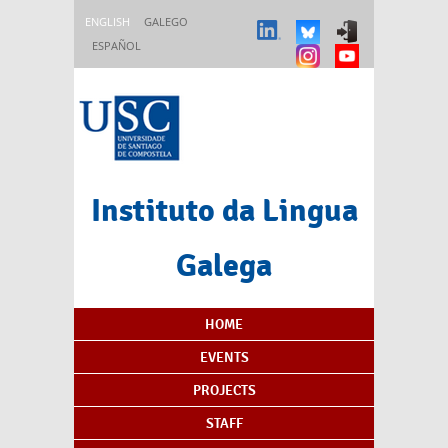
Skip to main content
ENGLISH
GALEGO
ESPAÑOL
Instituto da Lingua
Galega
Content Index
HOME
EVENTS
PROJECTS
STAFF