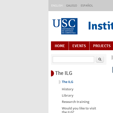
Skip to main content
ENGLISH
GALEGO
ESPAÑOL
Insti
Content Index
HOME
EVENTS
PROJECTS
Search
The ILG
The ILG
History
Library
Research training
Would you like to visit
the ILG?