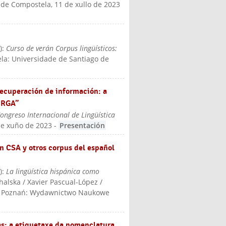
 de Compostela, 11 de xullo de 2023
3
):
Curso de verán Corpus lingüísticos:
la: Universidade de Santiago de
recuperación de información: a
CORGA”
ongreso Internacional de Lingüística
de xuño de 2023
-
Presentación
en CSA y otros corpus del español
2
):
La lingüística hispánica como
alska / Xavier Pascual-López /
, Poznań: Wydawnictwo Naukowe
as: a etiquetaxe da nomenclatura