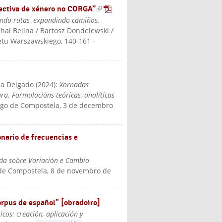
spectiva de xénero no CORGA”
(link is
indo rutas, expandindo camiños.
external
chał Belina / Bartosz Dondelewski /
)
tetu Warszawskiego
, 140-161
-
ia Delgado
(
2024
):
Xornadas
ura. Formulacións teóricas, analíticas
iago de Compostela, 3 de decembro
onario de frecuencias e
ada sobre Variación e Cambio
 de Compostela, 8 de novembro de
orpus de español" [obradoiro]
icos: creación, aplicación y