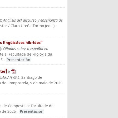
5
):
Análisis del discurso y enseñanza de
astor / Clara Ureña Tormo (eds.)
,
 lingüísticos híbridos”
5
):
Olladas sobre o español en
ela: Facultade de Filoloxía da
25
-
Presentación
ter]
(link is external)
 CLARIAH-GAL
, Santiago de
go de Compostela, 9 de maio de 2025
go de Compostela: Facultade de
o de 2025
-
Presentación