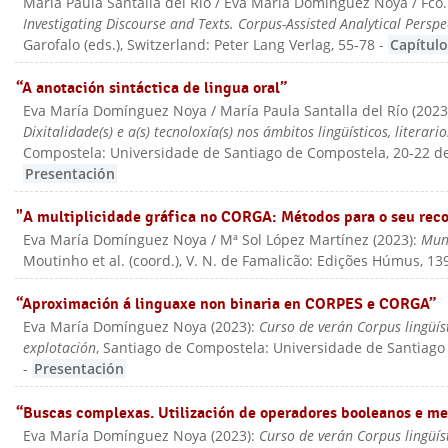
María Paula Santalla del Río / Eva María Domínguez Noya / Fco
Investigating Discourse and Texts. Corpus-Assisted Analytical Perspe
Garofalo (eds.)
, Switzerland: Peter Lang Verlag
, 55-78
-
Capítulo
“A anotación sintáctica de lingua oral”
Eva María Domínguez Noya / María Paula Santalla del Río
(
202
Dixitalidade(s) e a(s) tecnoloxía(s) nos ámbitos lingüísticos, literario
Compostela: Universidade de Santiago de Compostela, 20-22 
Presentación
"A multiplicidade gráfica no CORGA: Métodos para o seu re
Eva María Domínguez Noya / Mª Sol López Martínez
(
2023
):
Mun
Moutinho et al. (coord.)
, V. N. de Famalicão: Edições Húmus
, 13
“Aproximación á linguaxe non binaria en CORPES e CORGA”
Eva María Domínguez Noya
(
2023
):
Curso de verán Corpus lingüís
explotación
, Santiago de Compostela: Universidade de Santiago
-
Presentación
“Buscas complexas. Utilización de operadores booleanos e me
Eva María Domínguez Noya
(
2023
):
Curso de verán Corpus lingüís