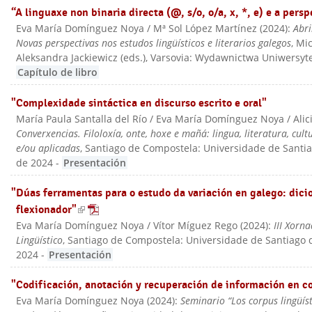
“A linguaxe non binaria directa (@, s/o, o/a, x, *, e) e a per
Eva María Domínguez Noya / Mª Sol López Martínez
(
2024
):
Abr
Novas perspectivas nos estudos lingüísticos e literarios galegos
, Mi
Aleksandra Jackiewicz (eds.)
, Varsovia: Wydawnictwa Uniwersy
Capítulo de libro
"Complexidade sintáctica en discurso escrito e oral"
María Paula Santalla del Río / Eva María Domínguez Noya / Alic
Converxencias. Filoloxía, onte, hoxe e mañá: lingua, literatura, cult
e/ou aplicadas
, Santiago de Compostela: Universidade de Sant
de 2024
-
Presentación
"Dúas ferramentas para o estudo da variación en galego: dici
flexionador"
(link is external)
Eva María Domínguez Noya / Vítor Míguez Rego
(
2024
):
III Xorn
Lingüístico
, Santiago de Compostela: Universidade de Santiago
2024
-
Presentación
"Codificación, anotación y recuperación de información en c
Eva María Domínguez Noya
(
2024
):
Seminario “Los corpus lingüíst