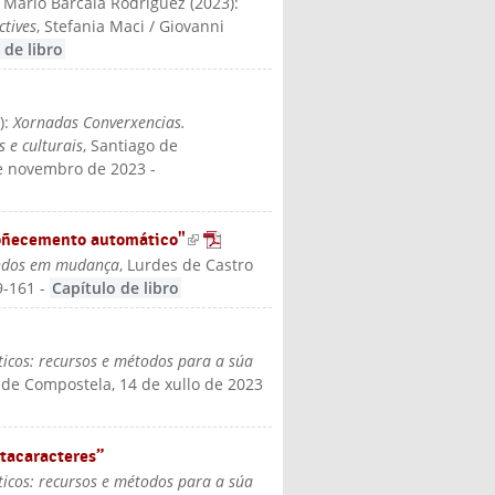
. Mario Barcala Rodríguez
(
2023
):
ctives
, Stefania Maci / Giovanni
 de libro
3
):
Xornadas Converxencias.
s e culturais
, Santiago de
de novembro de 2023
-
coñecemento automático"
(link is
dos em mudança
, Lurdes de Castro
external)
9-161
-
Capítulo de libro
ticos: recursos e métodos para a súa
 de Compostela, 14 de xullo de 2023
tacaracteres”
ticos: recursos e métodos para a súa