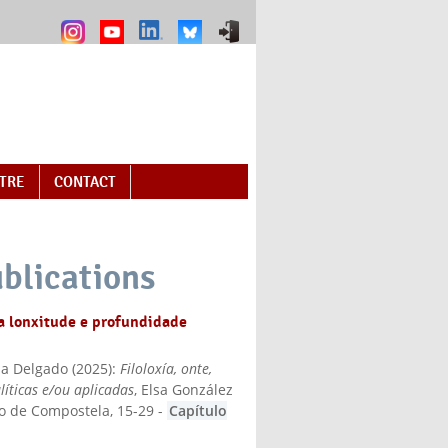
NTRE
CONTACT
blications
da lonxitude e profundidade
ia Delgado
(
2025
):
Filoloxía, onte,
líticas e/ou aplicadas
, Elsa González
go de Compostela
, 15-29
-
Capítulo