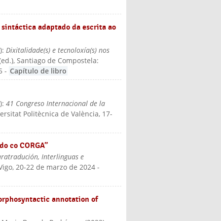
sintáctica adaptado da escrita ao
4
):
Dixitalidade(s) e tecnoloxía(s) nos
(ed.)
, Santiago de Compostela:
5
-
Capítulo de libro
4
):
41 Congreso Internacional de la
versitat Politècnica de València, 17-
tado co CORGA”
aratradución, Interlinguas e
 Vigo, 20-22 de marzo de 2024
-
orphosyntactic annotation of