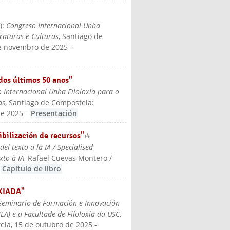
5
):
Congreso Internacional Unha
eraturas e Culturas
, Santiago de
de novembro de 2025
-
dos últimos 50 anos"
 Internacional Unha Filoloxía para o
as
, Santiago de Compostela:
de 2025
-
Presentación
ibilización de recursos"
(link is
el texto a la IA / Specialised
external)
xto à IA
, Rafael Cuevas Montero /
-
Capítulo de libro
 XIADA"
Seminario de Formación e Innovación
ILA) e a Facultade de Filoloxía da USC
,
ela, 15 de outubro de 2025
-