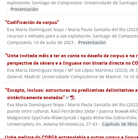
explotación
, Santiago de Compostela: Universidade de Santiago
-
Presentación
“Codificación de corpus”
Eva María Domínguez Noya / María Paula Santalla del Río
(
202
recursos e métodos para a súa explotación
, Santiago de Composte
Compostela, 10 de xullo de 2023
-
Presentación
“Unha invitada máis a ter en conta no deseño de corpus e na 
perspectiva de xénero e a linguaxe non binaria directa no 
Eva María Domínguez Noya / Mª Sol López Martínez
(
2023
):
XV C
General
, Madrid: Universidade Complutense de Madrid, 14-16 
“Excepto, incluso: estructuras no predicativas delimitativas 
sintácticamente anotados”
(link is external)
Eva María Domínguez Noya / María Paula Santalla del Río
(
202
puente entre culturas
, Raúl Fernández Jódar / Joanna Nowak-Mich
Małgorzata Spychała-Wawrzyniak / Agata Wolarska-Sobocińska
Uniwersytetu im. Adama Mickiewicza
, 27-43
-
Capítulo de libro
Unha mellora do CORGA extrapolable a outros corpus e lingu