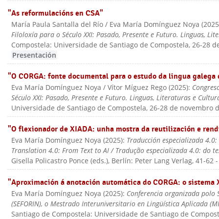
"As reformulacións en CSA"
María Paula Santalla del Río / Eva María Domínguez Noya
(
202
Filoloxía para o Século XXI: Pasado, Presente e Futuro. Linguas, Lit
Compostela: Universidade de Santiago de Compostela, 26-28 
Presentación
"O CORGA: fonte documental para o estudo da lingua galega 
Eva María Domínguez Noya / Vítor Míguez Rego
(
2025
):
Congreso
Século XXI: Pasado, Presente e Futuro. Linguas, Literaturas e Cultur
Universidade de Santiago de Compostela, 26-28 de novembro 
"O flexionador de XIADA: unha mostra da reutilización e rend
Eva María Domínguez Noya
(
2025
):
Traducción especializada 4.0: d
Translation 4.0: From Text to AI / Tradução especializada 4.0: do te
Gisella Policastro Ponce (eds.)
, Berlín: Peter Lang Verlag
, 41-62
"Aproximación á anotación automática do CORGA: o sistema
Eva María Domínguez Noya
(
2025
):
Conferencia organizada polo 
(SEFORIN), o Mestrado Interuniversitario en Lingüística Aplicada (M
Santiago de Compostela: Universidade de Santiago de Compost