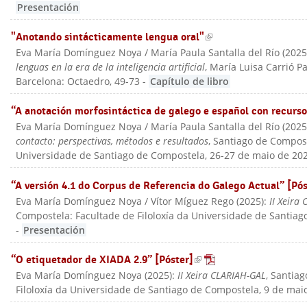
Presentación
"Anotando sintácticamente lengua oral"
(link is external)
Eva María Domínguez Noya / María Paula Santalla del Río
(
202
lenguas en la era de la inteligencia artificial
, María Luisa Carrió P
Barcelona: Octaedro
, 49-73
-
Capítulo de libro
“A anotación morfosintáctica de galego e español con recursos
Eva María Domínguez Noya / María Paula Santalla del Río
(
202
contacto: perspectivas, métodos e resultados
, Santiago de Compost
Universidade de Santiago de Compostela, 26-27 de maio de 20
“A versión 4.1 do Corpus de Referencia do Galego Actual” [Pós
Eva María Domínguez Noya / Vítor Míguez Rego
(
2025
):
II Xeira
Compostela: Facultade de Filoloxía da Universidade de Santia
-
Presentación
“O etiquetador de XIADA 2.9” [Póster]
(link is external)
Eva María Domínguez Noya
(
2025
):
II Xeira CLARIAH-GAL
, Santia
Filoloxía da Universidade de Santiago de Compostela, 9 de mai