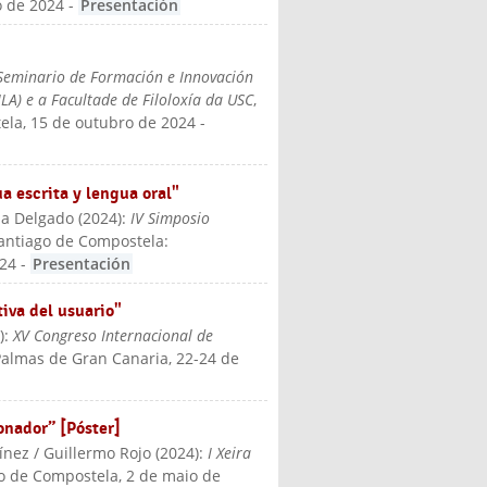
o de 2024
-
Presentación
Seminario de Formación e Innovación
ILA) e a Facultade de Filoloxía da USC
,
ela, 15 de outubro de 2024
-
a escrita y lengua oral"
ia Delgado
(
2024
):
IV Simposio
Santiago de Compostela:
024
-
Presentación
iva del usuario"
4
):
XV Congreso Internacional de
Palmas de Gran Canaria, 22-24 de
nador” [Póster]
ínez / Guillermo Rojo
(
2024
):
I Xeira
go de Compostela, 2 de maio de