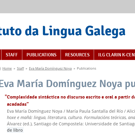
tuto da Lingua Galega
STAFF
PUBLICATIONS
RESOURCES
ILG CLARIN K-CE
You are here
Home
»
Staff
»
Eva María Domínguez Noya
»
Publications
Eva María Domínguez Noya pu
"Complexidade sintáctica no discurso escrito e oral a partir 
acadadas”
Eva María Domínguez Noya / María Paula Santalla del Río / Alic
hoxe e mañá: lingua, literatura, cultura. Formulacións teóricas, ana
Álvarez (ed.)
, Santiago de Compostela: Universidade de Santia
de libro