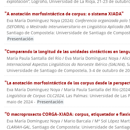
explotación”
, Logroño, Universidad de La Rioja, 21-23 de outubr
"A anotación morfosintáctica de corpus: o sistema XIADA"
Eva María Domínguez Noya
(
2024
):
Conferencia organizada polo 
(SEFORIN), o Mestrado Interuniversitario en Lingüística Aplicada (M
Santiago de Compostela: Universidade de Santiago de Compost
Presentación
"Comparando la longitud de las unidades sintácticas en lengu
María Paula Santalla del Río / Eva María Domínguez Noya / Alic
Internacional Aspectos Lingüísticos do Noroeste Ibérico (SIALNI4)
, 
Universidade de Santiago de Compostela, 3-4 de outubro de 2
"La anotación morfosintáctica de los corpus desde la perspect
Eva María Domínguez Noya / María Paula Santalla del Río
(
202
Lingüística de Corpus CILC2024
, Las Palmas: Universidad de Las 
maio de 2024
-
Presentación
“O macroproxecto CORGA-XIADA: corpus, etiquetador e flexio
Eva María Domínguez Noya / Mario Barcala / Mª Sol López Mart
CLARIAH-GAL
, Santiago de Compostela: Universidade de Santia