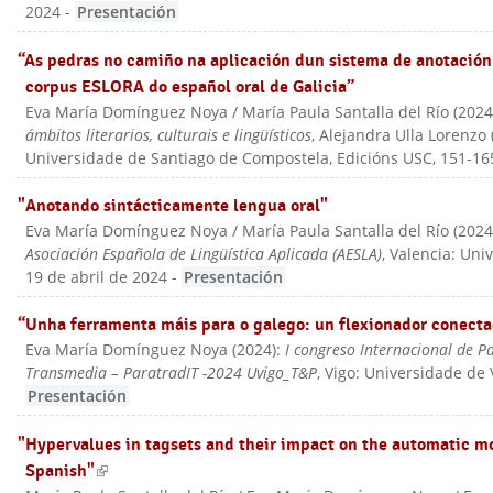
2024
-
Presentación
“As pedras no camiño na aplicación dun sistema de anotación 
corpus ESLORA do español oral de Galicia”
Eva María Domínguez Noya / María Paula Santalla del Río
(
202
ámbitos literarios, culturais e lingüísticos
, Alejandra Ulla Lorenzo 
Universidade de Santiago de Compostela, Edicións USC
, 151-16
"Anotando sintácticamente lengua oral"
Eva María Domínguez Noya / María Paula Santalla del Río
(
202
Asociación Española de Lingüística Aplicada (AESLA)
, Valencia: Uni
19 de abril de 2024
-
Presentación
“Unha ferramenta máis para o galego: un flexionador conec
Eva María Domínguez Noya
(
2024
):
I congreso Internacional de P
Transmedia – ParatradIT -2024 Uvigo_T&P
, Vigo: Universidade de
Presentación
"Hypervalues in tagsets and their impact on the automatic m
Spanish"
(link is external)