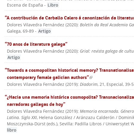
Escena de España
-
Libro
“A contribución de Carballo Calero á canonización da literatu
Dolores Vilavedra Fernández
(
2020
):
Boletín da Real Academia G
Galega
, 69-89
-
Artigo
“70 anos de literatura galega”
Dolores Vilavedra Fernández
(
2020
):
Grial: revista galega de cult
Artigo
“Towards a cosmopolitan historical memory? Transnationalisa
contemporary female galician authors”
(link is external)
Dolores Vilavedra Fernández
(
2019
):
Diadorim
, 21, Especial, 39-
“¿Hacia una memoria histórica cosmopolita? Transnacionaliza
narradoras gallegas de hoy”
Dolores Vilavedra Fernández
(
2019
):
Memoria encarnada. Género y
Latina. Siglo XXI
, Helena González / Aránzazu Calderón / Domin
Moszczynska-Dürst (eds.)
, Sevilla: Padilla Libros / Uniwersytet
libro