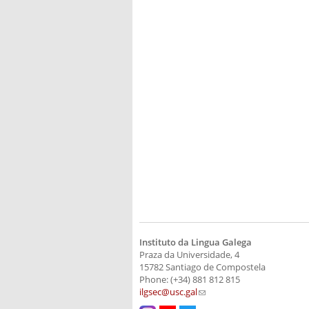
Instituto da Lingua Galega
Praza da Universidade, 4
15782 Santiago de Compostela
Phone: (+34) 881 812 815
ilgsec@usc.gal
(link sends e-mail)