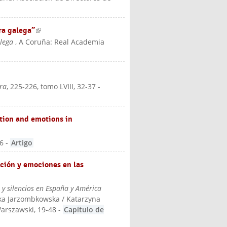
ra galega”
(link is external)
alega
, A Coruña: Real Academia
ura
, 225-226, tomo LVIII, 32-37
-
tion and emotions in
56
-
Artigo
ción y emociones en las
 silencios en España y América
ika Jarzombkowska / Katarzyna
 Warszawski
, 19-48
-
Capítulo de