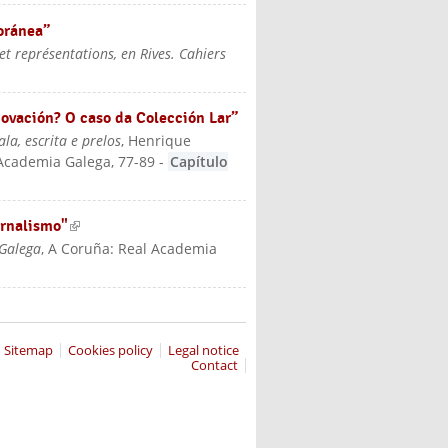
poránea”
 et représentations, en Rives. Cahiers
novación? O caso da Colección Lar”
a, escrita e prelos
, Henrique
 Academia Galega
, 77-89
-
Capítulo
xornalismo"
(link is external)
 Galega
, A Coruña: Real Academia
Sitemap
Cookies policy
Legal notice
Contact