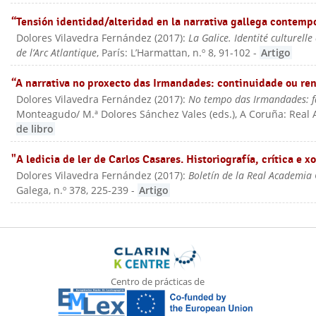
“Tensión identidad/alteridad en la narrativa gallega contem
Dolores Vilavedra Fernández
(
2017
):
La Galice. Identité culturelle
de l’Arc Atlantique
, París: L’Harmattan
, n.º 8, 91-102
-
Artigo
“A narrativa no proxecto das Irmandades: continuidade ou re
Dolores Vilavedra Fernández
(
2017
):
No tempo das Irmandades: fal
Monteagudo/ M.ª Dolores Sánchez Vales (eds.)
, A Coruña: Real
de libro
"A ledicia de ler de Carlos Casares. Historiografía, crítica e 
Dolores Vilavedra Fernández
(
2017
):
Boletín de la Real Academia
Galega
, n.º 378, 225-239
-
Artigo
Centro de prácticas de