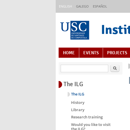
Skip to main content
ENGLISH
GALEGO
ESPAÑOL
Insti
Content Index
HOME
EVENTS
PROJECTS
Search
The ILG
The ILG
History
Library
Research training
Would you like to visit
the ILG?