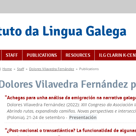
tuto da Lingua Galega
STAFF
PUBLICATIONS
RESOURCES
ILG CLARIN K-CE
You are here
Home
»
Staff
»
Dolores Vilavedra Fernández
»
Publications
Dolores Vilavedra Fernández p
"Achegas para unha análise da emigración na narrativa galeg
Dolores Vilavedra Fernández
(
2022
):
XIII Congreso da Asociación 
Abrindo rutas, expandindo camiños. Novas perspectivas e intersecc
(Polonia), 21-24 de setembro
-
Presentación
“¿Post-nacional o transatlántica? La funcionalidad de algunas