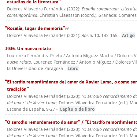
estudios de la literatura”
Dolores Vilavedra Fernández
(
2022
):
España comparada. Literatura
contemporánea
, Christian Claessson (coord.)
, Granada: Comares
“Rosalía, lugar de memoria”
(link is external)
Dolores Vilavedra Fernández
(
2021
):
Abriu
, 10, 143-165
-
Artigo
1936. Un nuevo relato
Lourenzo Fernández Prieto / Antonio Míguez Macho / Dolores 
nuevo relato
, Lourenzo Fernández / Antonio Míguez / Dolores Vil
la Universidad de Zaragoza
-
Libro
“El tardío remordimiento del amor de Xavier Lama, o como se
tradición”
Dolores Vilavedra Fernández
(
2020
):
“O serodio remordemento do
del amor” de Xavier Lama
, Dolores Vilavedra Fernández (ed.)
, Ma
Escena de España
, 9-27
-
Capítulo de libro
“O serodio remordemento do amor” / “El tardío remordimient
Dolores Vilavedra Fernández
(
2020
):
“O serodio remordemento do
del amor” de Xavier Lama
, Dolores Vilavedra Fernández (ed.)
, Ma