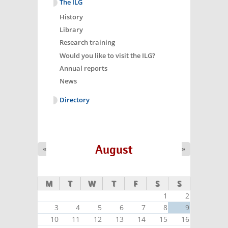
The ILG
History
Library
Research training
Would you like to visit the ILG?
Annual reports
News
Directory
August
«
»
M
T
W
T
F
S
S
1
2
3
4
5
6
7
8
9
10
11
12
13
14
15
16