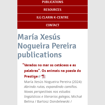
PUBLICATIONS
RESOURCES
ILG CLARIN K-CENTRE
CONTACT
María Xesús
Nogueira Pereira
publications
"Varados no mar os cetáceos e as
palabras". Os animais na poesía do
Prestige
(link is external)
María Xesús Nogueira Pereira
(
2024
):
Abrindo rutas, expandindo camiños.
Novas perspectivas nos estudos
lingüísticos e literarios galegos
, Michał
Belina / Bartosz Dondelewski /