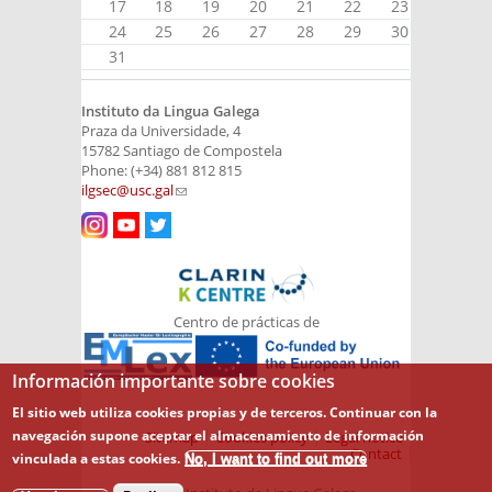
17
18
19
20
21
22
23
24
25
26
27
28
29
30
31
Instituto da Lingua Galega
Praza da Universidade, 4
15782 Santiago de Compostela
Phone: (+34) 881 812 815
ilgsec@usc.gal
(link sends e-mail)
Centro de prácticas de
Información importante sobre cookies
El sitio web utiliza cookies propias y de terceros. Continuar con la
navegación supone aceptar el almacenamiento de información
Sitemap
Cookies policy
Legal notice
Contact
vinculada a estas cookies.
No, I want to find out more