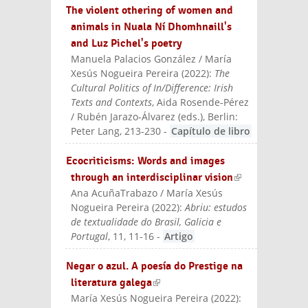
The violent othering of women and
animals in Nuala Ní Dhomhnaill's
and Luz Pichel's poetry
Manuela Palacios González / María
Xesús Nogueira Pereira
(
2022
):
The
Cultural Politics of In/Difference: Irish
Texts and Contexts
, Aida Rosende-Pérez
/ Rubén Jarazo-Álvarez (eds.)
, Berlin:
Peter Lang
, 213-230
-
Capítulo de libro
Ecocriticisms: Words and images
through an interdisciplinar vision
(link is
Ana AcuñaTrabazo / María Xesús
externa
Nogueira Pereira
(
2022
):
Abriu: estudos
l)
de textualidade do Brasil, Galicia e
Portugal
, 11, 11-16
-
Artigo
Negar o azul. A poesía do Prestige na
literatura galega
(link is external)
María Xesús Nogueira Pereira
(
2022
):