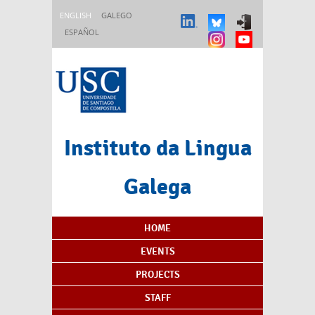
Skip to main content
ENGLISH
GALEGO
ESPAÑOL
Instituto da Lingua
Galega
Content Index
HOME
EVENTS
PROJECTS
STAFF