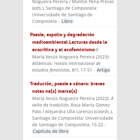
Nogueira Pereira / Montse Pena Presas
(eds.)
, Santiago de Compostela:
Universidade de Santiago de
Compostela
-
Libro
Poesía, espolio y degradación
medioambiental.Lecturas desde la
ecocrítica y el ecofeminismo
(link is
María Xesús Nogueira Pereira
(
2023
):
external)
Atlánticas: revista internacional de
estudios feministas
, 8/1, 17-51
-
Artigo
Tradución, poesía e xénero: breves
notas na(s) marxe(s)
María Xesús Nogueira Pereira
(
2022
):
Á
volta da tradución
, Rosa Marta Gómez
Pato / Alejandra Ulla Lorenzo (coords.)
,
Santiago de Compostela: Universidade
de Santiago de Compostela
, 15-22
-
Capítulo de libro