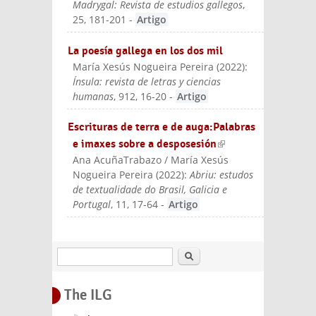
Madrygal: Revista de estudios gallegos
,
25, 181-201
-
Artigo
La poesía gallega en los dos mil
María Xesús Nogueira Pereira
(
2022
):
Ínsula: revista de letras y ciencias
humanas
, 912, 16-20
-
Artigo
Escrituras de terra e de auga:Palabras
e imaxes sobre a desposesión
(link is
Ana AcuñaTrabazo / María Xesús
external)
Nogueira Pereira
(
2022
):
Abriu: estudos
de textualidade do Brasil, Galicia e
Portugal
, 11, 17-64
-
Artigo
Search
The ILG