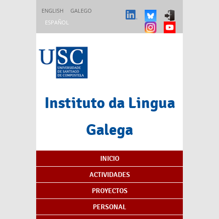
Pasar al contenido principal
ENGLISH
GALEGO
ESPAÑOL
Instituto da Lingua
Galega
Índice de contenidos
INICIO
ACTIVIDADES
PROYECTOS
PERSONAL