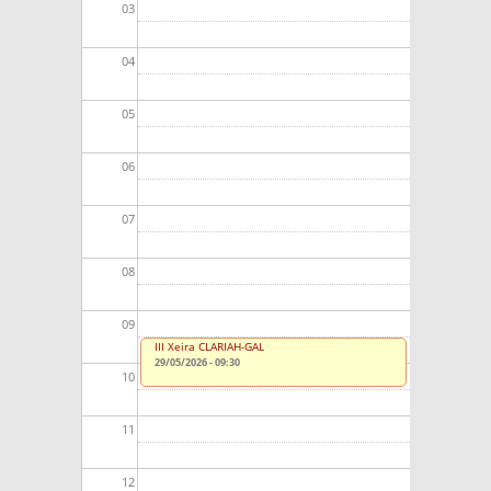
03
04
05
06
07
08
09
III Xeira CLARIAH-GAL
29/05/2026 - 09:30
10
11
12