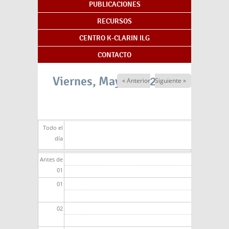
PUBLICACIONES
RECURSOS
CENTRO K-CLARIN ILG
CONTACTO
Viernes, Mayo 29, 2026
« Anterior
Siguiente »
Todo el
día
Antes de
01
01
02