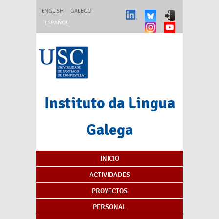
Pasar al contenido principal
ENGLISH
GALEGO
ESPAÑOL
Instituto da Lingua
Galega
Índice de contenidos
INICIO
ACTIVIDADES
PROYECTOS
PERSONAL