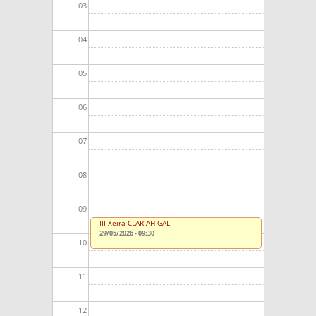
03
04
05
06
07
08
09
III Xeira CLARIAH-GAL
29/05/2026 - 09:30
10
11
12