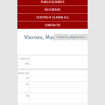
PUBLICACIONES
RECURSOS
CENTRO K-CLARIN ILG
CONTACTO
Viernes, Mayo 29, 2026
« Anterior
Siguiente »
Todo el
día
Antes de
01
01
02