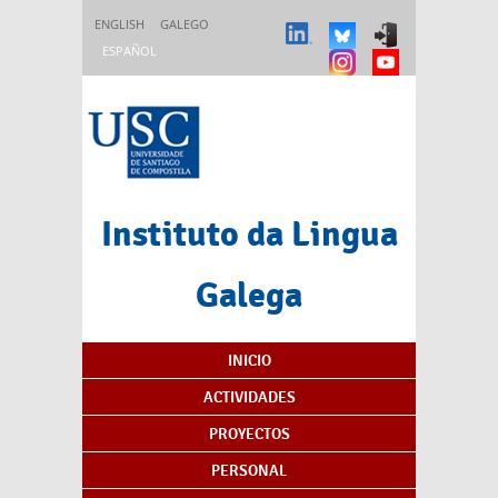
Pasar al contenido principal
ENGLISH
GALEGO
ESPAÑOL
Instituto da Lingua
Galega
Índice de contenidos
INICIO
ACTIVIDADES
PROYECTOS
PERSONAL