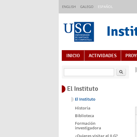
Pasar al contenido principal
ENGLISH
GALEGO
ESPAÑOL
Insti
Índice de contenido
INICIO
ACTIVIDADES
PROY
Buscar
El Instituto
El Instituto
Historia
Biblioteca
Formación
investigadora
¿Quieres visitar el ILG?