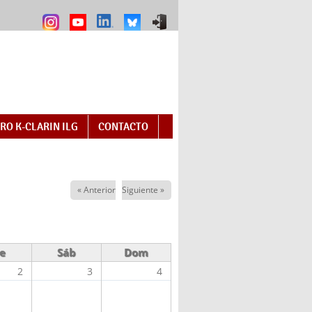
RO K-CLARIN ILG
CONTACTO
« Anterior
Siguiente »
e
Sáb
Dom
2
3
4