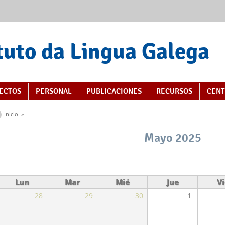
tuto da Lingua Galega
s
ECTOS
PERSONAL
PUBLICACIONES
RECURSOS
CENT
Se encuentra usted aquí
Inicio
»
Mayo 2025
Lun
Mar
Mié
Jue
Vi
28
29
30
1