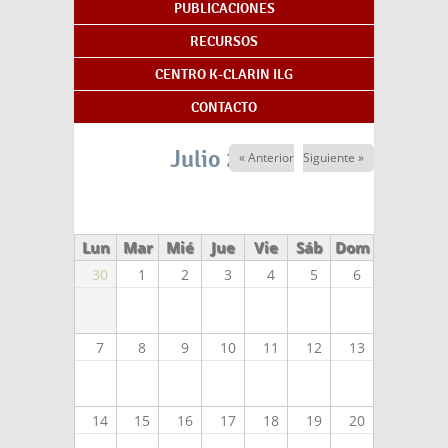
PUBLICACIONES
RECURSOS
CENTRO K-CLARIN ILG
CONTACTO
Julio 2025
« Anterior
Siguiente »
Lun
Mar
Mié
Jue
Vie
Sáb
Dom
30
1
2
3
4
5
6
7
8
9
10
11
12
13
14
15
16
17
18
19
20