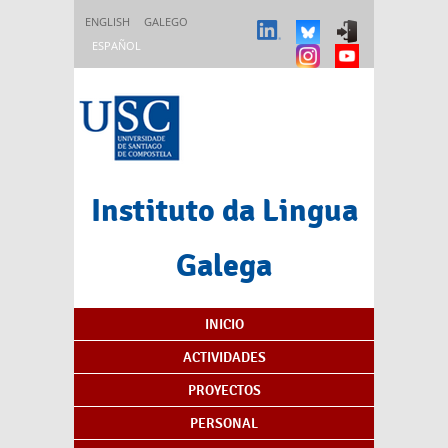
Pasar al contenido principal
ENGLISH
GALEGO
ESPAÑOL
Instituto da Lingua
Galega
Índice de contenidos
INICIO
ACTIVIDADES
PROYECTOS
PERSONAL