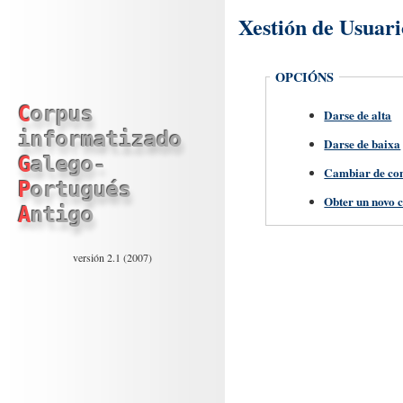
Xestión de Usuari
OPCIÓNS
Corpus
Darse de alta
informatizado
Darse de baixa
Galego-
Cambiar de con
Portugués
Obter un novo c
Antigo
versión 2.1 (2007)