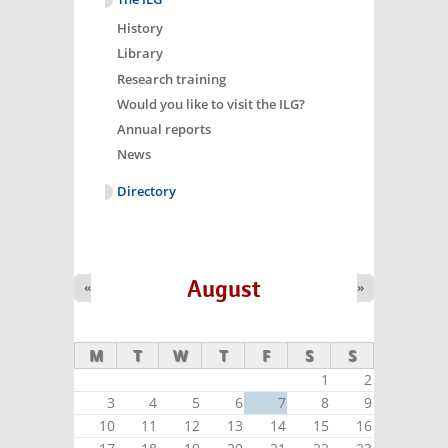
History
Library
Research training
Would you like to visit the ILG?
Annual reports
News
Directory
August
«
»
M
T
W
T
F
S
S
1
2
3
4
5
6
7
8
9
10
11
12
13
14
15
16