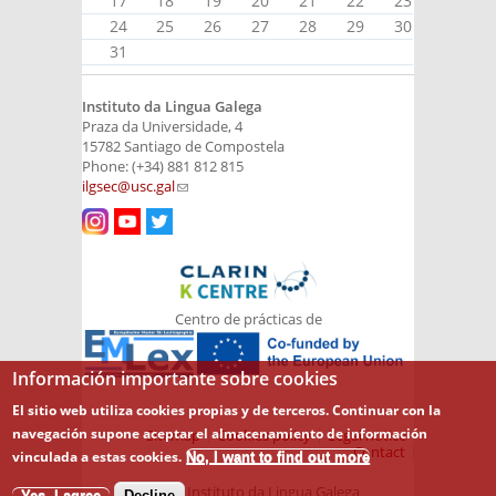
17
18
19
20
21
22
23
24
25
26
27
28
29
30
31
Instituto da Lingua Galega
Praza da Universidade, 4
15782 Santiago de Compostela
Phone: (+34) 881 812 815
ilgsec@usc.gal
(link sends e-mail)
Centro de prácticas de
Información importante sobre cookies
El sitio web utiliza cookies propias y de terceros. Continuar con la
navegación supone aceptar el almacenamiento de información
Sitemap
Cookies policy
Legal notice
Contact
vinculada a estas cookies.
No, I want to find out more
© 2026 Instituto da Lingua Galega
Yes, I agree
Decline