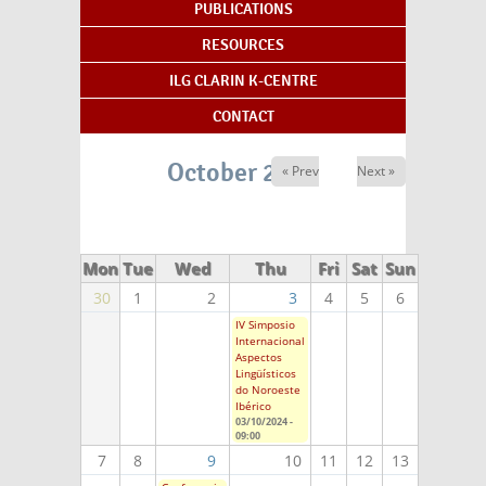
PUBLICATIONS
RESOURCES
ILG CLARIN K-CENTRE
CONTACT
October 2024
« Prev
Next »
Mon
Tue
Wed
Thu
Fri
Sat
Sun
30
1
2
3
4
5
6
IV Simposio
Internacional
Aspectos
Lingüísticos
do Noroeste
Ibérico
03/10/2024 -
09:00
7
8
9
10
11
12
13