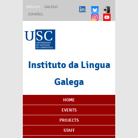
Skip to main content
ENGLISH
GALEGO
ESPAÑOL
Instituto da Lingua
Galega
Content Index
HOME
EVENTS
PROJECTS
STAFF