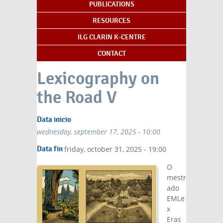
PUBLICATIONS
RESOURCES
ILG CLARIN K-CENTRE
CONTACT
Lexicography on
the Road V
Data inicio
wednesday, september 17, 2025 - 10:00
Data fin
friday, october 31, 2025 - 19:00
O
mestr
ado
EMLe
x
Eras