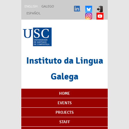
Skip to main content
ENGLISH
GALEGO
ESPAÑOL
Instituto da Lingua
Galega
Content Index
HOME
EVENTS
PROJECTS
STAFF