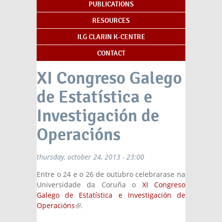
PUBLICATIONS
RESOURCES
ILG CLARIN K-CENTRE
CONTACT
XI Congreso Galego
de Estatística e
Investigación de
Operacións
thursday, october 24, 2013 - 23:00
Entre o 24 e o 26 de outubro celebrarase na
Universidade da Coruña o
XI Congreso
Galego de Estatística e Investigación de
Operacións
(link is external)
.