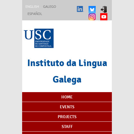
Skip to main content
ENGLISH
GALEGO
ESPAÑOL
Instituto da Lingua
Galega
Content Index
HOME
EVENTS
PROJECTS
STAFF