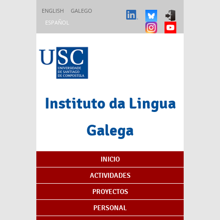
Pasar al contenido principal
ENGLISH
GALEGO
ESPAÑOL
Instituto da Lingua
Galega
Índice de contenidos
INICIO
ACTIVIDADES
PROYECTOS
PERSONAL