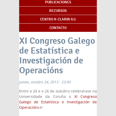
PUBLICACIONES
RECURSOS
CENTRO K-CLARIN ILG
CONTACTO
XI Congreso Galego
de Estatística e
Investigación de
Operacións
jueves, octubre 24, 2013 - 23:00
Entre o 24 e o 26 de outubro celebrarase na
Universidade da Coruña o
XI Congreso
Galego de Estatística e Investigación de
Operacións
(link is external)
.