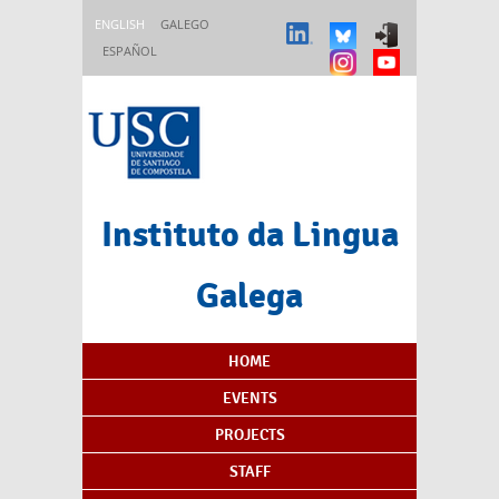
Skip to main content
ENGLISH
GALEGO
ESPAÑOL
Instituto da Lingua
Galega
Content Index
HOME
EVENTS
PROJECTS
STAFF