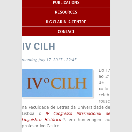
PUBLICATIONS
RESOURCES
ILG CLARIN K-CENTRE
CONTACT
IV CILH
monday, july 17, 2017 - 22:45
Do 17
ao 21
de
xullo
celeb
rouse
na Faculdade de Letras da Universidade de
Lisboa o
IV Congresso Internacional de
Linguística Histórica
(link is external)
, em homenagem ao
profesor Ivo Castro.