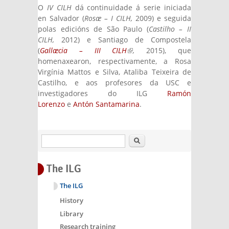
O
IV CILH
dá continuidade á serie iniciada
en Salvador (
Rosæ – I CILH,
2009) e seguida
polas edicións de São Paulo (
Castilho – II
CILH,
2012) e Santiago de Compostela
(
Gallæcia – III CILH
(link is external)
,
2015), que
homenaxearon, respectivamente, a Rosa
Virgínia Mattos e Silva, Ataliba Teixeira de
Castilho, e aos profesores da USC e
investigadores do ILG
Ramón
Lorenzo
e
Antón Santamarina
.
Search
The ILG
The ILG
History
Library
Research training