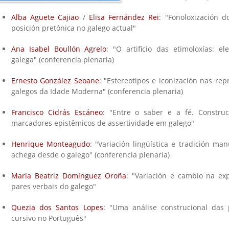
Alba Aguete Cajiao
/
Elisa Fernández Rei
: "Fonoloxización 
posición pretónica no galego actual"
Ana Isabel Boullón Agrelo
: "O artificio das etimoloxías: e
galega" (conferencia plenaria)
Ernesto González Seoane
: "Estereotipos e iconización nas re
galegos da Idade Moderna" (conferencia plenaria)
Francisco Cidrás Escáneo
: "Entre o saber e a fé. Constru
marcadores epistêmicos de assertividade em galego"
Henrique Monteagudo
: "Variación lingüística e tradición ma
achega desde o galego" (conferencia plenaria)
María Beatriz Domínguez Oroña
: "Variación e cambio na ex
pares verbais do galego"
Quezia dos Santos Lopes
: "Uma análise construcional das 
cursivo no Português"