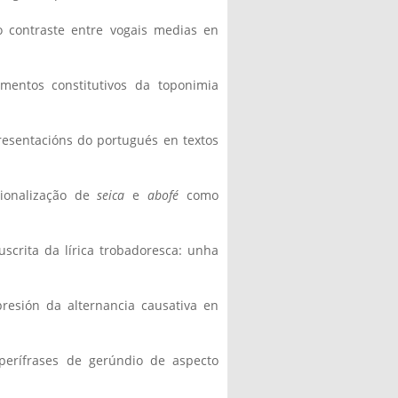
do contraste entre vogais medias en
lementos constitutivos da toponimia
presentacións do portugués en textos
cionalização de
seica
e
abofé
como
nuscrita da lírica trobadoresca: unha
presión da alternancia causativa en
perífrases de gerúndio de aspecto