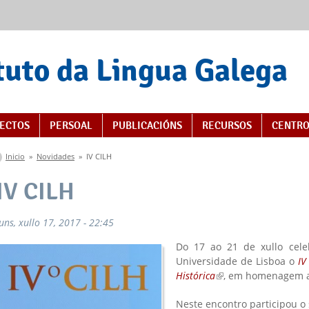
tuto da Lingua Galega
ECTOS
PERSOAL
PUBLICACIÓNS
RECURSOS
CENTRO
Vostede está aquí
Inicio
»
Novidades
»
IV CILH
IV CILH
luns, xullo 17, 2017 - 22:45
Do 17 ao 21 de xullo cele
Universidade de Lisboa o
IV
Histórica
(link is external)
, em homenagem ao
Neste encontro participou o 