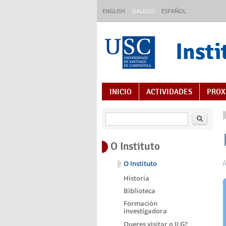
Ir o contido principal
ENGLISH
GALEGO
ESPAÑOL
Insti
Índice de contidos
INICIO
ACTIVIDADES
PROX
Buscar
O Instituto
O Instituto
Historia
Biblioteca
Formación
investigadora
Queres visitar o ILG?