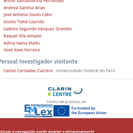
Antón Santamarina Fernández
Andrea Santiso Arias
José António Souto Cabo
Gisela Tomé Lourido
Gabino Segundo Vázquez Grandío
Raquel Vila-Amado
Adina Ioana Vladu
Xosé Xove Ferreiro
Persoal investigador visitante
Carlos Cernadas Carrera
Universidade Federal do Pará
Centro de prácticas de
 Continuar a navegación supón aceptar o almacenamento