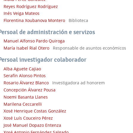
Reyes Rodríguez Rodríguez
Inés Veiga Mateos
Florentina Xoubanova Montero
Biblioteca
Persoal de administración e servizos
Manuel Alfonso Pardo Quiroga
María Isabel Rial Otero
Responsable de asuntos económicos
Persoal investigador colaborador
Alba Aguete Cajiao
Serafín Alonso Pintos
Rosario Álvarez Blanco
Investigadora ad honorem
Concepción Álvarez Pousa
Noemi Basanta Llanes
Marilena Ceccarelli
Xosé Henrique Costas González
Xosé Luís Couceiro Pérez
José Manuel Dopazo Entenza
Xosé Antonio Fernández Salgado