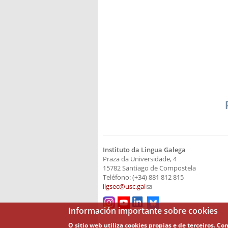
Instituto da Lingua Galega
Praza da Universidade, 4
15782 Santiago de Compostela
Teléfono: (+34) 881 812 815
ilgsec@usc.gal
(link sends e-mail)
Información importante sobre cookies
O sitio web utiliza cookies propias e de terceiros.