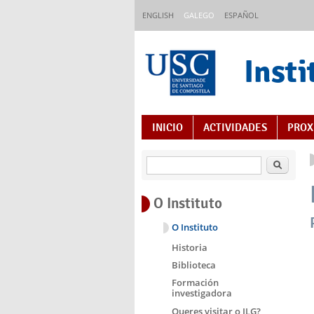
Ir o contido principal
ENGLISH
GALEGO
ESPAÑOL
Insti
Índice de contidos
INICIO
ACTIVIDADES
PROX
Buscar
O Instituto
O Instituto
Historia
Biblioteca
Formación
investigadora
Queres visitar o ILG?