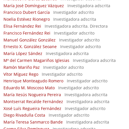
María José Domínguez Vázquez
Investigadora adscrita
Francisco Dubert García
Investigador adscrito
Noelia Estévez Rionegro
Investigadora adscrita
Elisa Fernández Rei
Investigadora adscrita. Directora
Francisco Fernández Rei
Investigador adscrito
Manuel González González
Investigador adscrito
Ernesto X. González Seoane
Investigador adscrito
María López Sández
Investigadora adscrita
Mª del Carmen Magariños Iglesias
Investigadora adscrita
Ramón Mariño Paz
Investigador adscrito
Vítor Míguez Rego
Investigador adscrito
Henrique Monteagudo Romero
Investigador adscrito
Eduardo M. Moscoso Mato
Investigador adscrito
María Xesús Nogueira Pereira
Investigadora adscrita
Montserrat Recalde Fernández
Investigadora adscrita
Xosé Luís Regueira Fernández
Investigador adscrito
Diego Rivadulla Costa
Investigador adscrito
María Teresa Sanmarco Bande
Investigadora adscrita
Carme Silva Domínguez
Investigadora adscrita