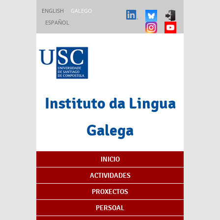
Ir o contido principal
ENGLISH
GALEGO
ESPAÑOL
Instituto da Lingua
Galega
Índice de contidos
INICIO
ACTIVIDADES
PROXECTOS
PERSOAL