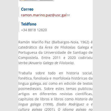
Correo
ramon.marino.paz@usc.gal
(link sends e-
mail)
Teléfono
+34 8818 12820
Ramón Mariño Paz (Balbargos-Noia, 1962) é
catedrático da Área de Filoloxías Galega e
Portuguesa da Universidade de Santiago de
Compostela. Entre 2011 e 2020 codirixiu
Verba (Anuario Galego de Filoloxía)
.
Traballa sobre todo en historia social,
fonética, fonoloxía e morfoloxía históricas da
lingua galega, así como en edición de textos
posmedievais. Sobre estes temas publicou
artigos en diferentes revistas científicas,
capítulos de libros e libros como
Historia da
lingua galega
(1998),
Eladio Rodríguez a e
cultura galega
(2001),
O idioma galego no