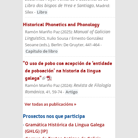
Libro dos bispos de Yrea e Santiago
, Madrid:
Sílex
-
Libro
Historical Phonetics and Phonology
Manual of Galician
Ramón Mariño Paz
(
2025
):
Linguistics
, Xulio Sousa / Ernesto González
Seoane (eds.)
, Berlin: De Gruyter
, 441-464
-
Capítulo de libro
"O uso de pobo coa acepción de ‘entidade
de poboación’ na historia da lingua
galega"
(link is external)
Revista de Filología
Ramón Mariño Paz
(
2024
):
Románica
, 41, 59-74
-
Artigo
Ver todas as publicacións
Proxectos nos que participa
Gramática Histórica da Lingua Galega
(GHLG)
[IP]