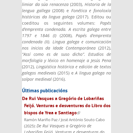
limiar da súa renacenza
(2003),
Historia de la
lengua gallega
(2008) e
Fonética e fonoloxía
históricas da lingua galega
(2017). Editou ou
coeditou os seguintes volumes:
Papés
d’emprenta condenada. A escrita galega entre
1797 e 1846 (I)
(2008),
Papés d’emprenta
condenada (II). Lingua galega e comunicación
nos inicios da Idade Contemporánea
(2012),
“Assí como es de suso dicho”. Estudios de
morfología y léxico en homenaje a Jesús Pena
(2012),
Lingüística histórica e edición de textos
galegos medievais
(2015) e
A lingua galega no
solpor medieval
(2016).
Últimas publicacións
De Rui Vasques a Gregório de Lobariñas
Feijó. Venturas e desventuras do Libro dos
bispos de Yrea e Santiago
(link is external)
Ramón Mariño Paz / José António Souto Cabo
De Rui Vasques a Gregório de
(
2025
):
Lobariñas Feijó. Venturas e desventuras do