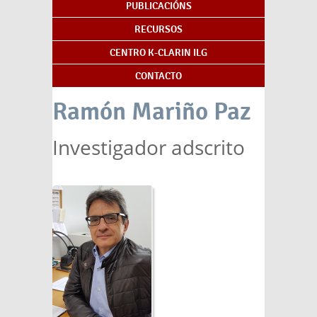
PUBLICACIÓNS
RECURSOS
CENTRO K-CLARIN ILG
CONTACTO
Ramón Mariño Paz
Investigador adscrito