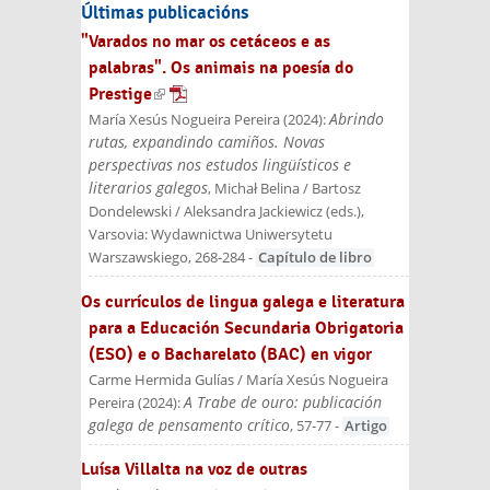
Últimas publicacións
"Varados no mar os cetáceos e as
palabras". Os animais na poesía do
Prestige
(link is external)
Abrindo
María Xesús Nogueira Pereira
(
2024
):
rutas, expandindo camiños. Novas
perspectivas nos estudos lingüísticos e
literarios galegos
, Michał Belina / Bartosz
Dondelewski / Aleksandra Jackiewicz (eds.)
,
Varsovia: Wydawnictwa Uniwersytetu
Warszawskiego
, 268-284
-
Capítulo de libro
Os currículos de lingua galega e literatura
para a Educación Secundaria Obrigatoria
(ESO) e o Bacharelato (BAC) en vigor
Carme Hermida Gulías / María Xesús Nogueira
A Trabe de ouro: publicación
Pereira
(
2024
):
galega de pensamento crítico
, 57-77
-
Artigo
Luísa Villalta na voz de outras