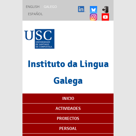
Ir o contido principal
ENGLISH
GALEGO
ESPAÑOL
Instituto da Lingua
Galega
Índice de contidos
INICIO
ACTIVIDADES
PROXECTOS
PERSOAL