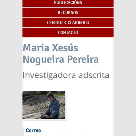
PUBLICACIÓNS
RECURSOS
CENTRO K-CLARIN ILG
CONTACTO
María Xesús
Nogueira Pereira
Investigadora adscrita
Correo