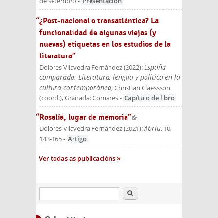
de setembro
-
Presentación
“¿Post-nacional o transatlántica? La
funcionalidad de algunas viejas (y
nuevas) etiquetas en los estudios de la
literatura”
España
Dolores Vilavedra Fernández
(
2022
):
comparada. Literatura, lengua y política en la
cultura contemporánea
, Christian Claessson
(coord.)
, Granada: Comares
-
Capítulo de libro
“Rosalía, lugar de memoria”
(link is
Abriu
external)
Dolores Vilavedra Fernández
(
2021
):
, 10,
143-165
-
Artigo
Ver todas as publicacións
Buscar