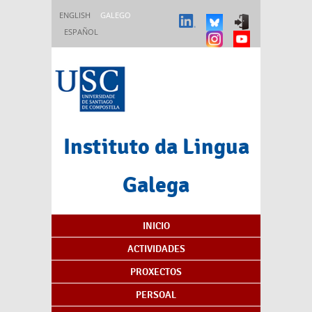
Ir o contido principal
ENGLISH
GALEGO
ESPAÑOL
Instituto da Lingua
Galega
Índice de contidos
INICIO
ACTIVIDADES
PROXECTOS
PERSOAL