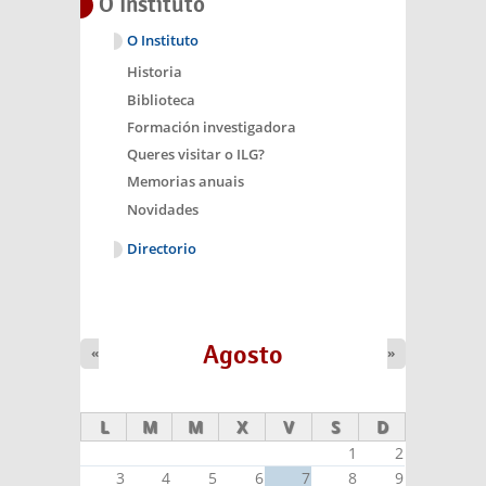
O Instituto
O Instituto
Historia
Biblioteca
Formación investigadora
Queres visitar o ILG?
Memorias anuais
Novidades
Directorio
Agosto
«
»
L
M
M
X
V
S
D
1
2
3
4
5
6
7
8
9