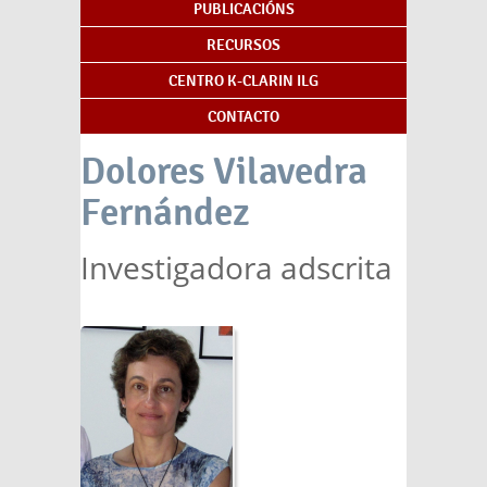
PUBLICACIÓNS
RECURSOS
CENTRO K-CLARIN ILG
CONTACTO
Dolores Vilavedra
Fernández
Investigadora adscrita