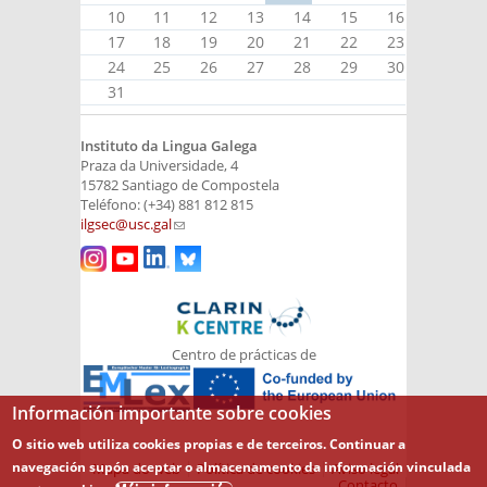
10
11
12
13
14
15
16
17
18
19
20
21
22
23
24
25
26
27
28
29
30
31
Instituto da Lingua Galega
Praza da Universidade, 4
15782 Santiago de Compostela
Teléfono: (+34) 881 812 815
ilgsec@usc.gal
(link sends e-mail)
Centro de prácticas de
Información importante sobre cookies
O sitio web utiliza cookies propias e de terceiros. Continuar a
navegación supón aceptar o almacenamento da información vinculada
Mapa do web
Política de cookies
Aviso legal
Contacto