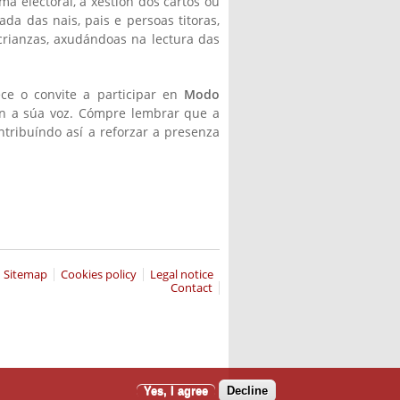
a electoral, a xestión dos cartos ou
da das nais, pais e persoas titoras,
rianzas, axudándoas na lectura das
ce o convite a participar en
Modo
on a súa voz. Cómpre lembrar que a
tribuíndo así a reforzar a presenza
Sitemap
Cookies policy
Legal notice
Contact
Yes, I agree
Decline