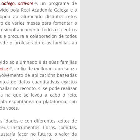
Galego, actívao!
(link is external)
, un programa de
ovido pola Real Academia Galega e o
opón ao alumnado distintos retos
go de varios meses para fomentar o
an simultaneamente todos os centros
s e procura a colaboración de todos
esde o profesorado e as familias ao
xido ao alumnado e ás súas familias
oice
(link is external)
, co fin de mellorar a presenza
volvemento de aplicacións baseadas
ntos de datos cuantitativos exactos
allar no reconto, si se pode realizar
ana na que se levou a cabo o reto,
fala espontánea na plataforma, con
de voces.
s idades e con diferentes xeitos de
seus instrumentos, libros, comidas,
ustaría facer no futuro, o valor da