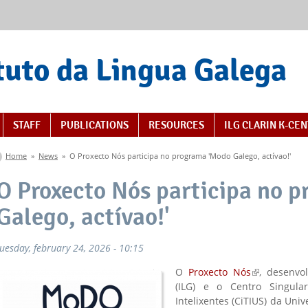
tuto da Lingua Galega
STAFF
PUBLICATIONS
RESOURCES
ILG CLARIN K-CE
You are here
Home
»
News
»
O Proxecto Nós participa no programa 'Modo Galego, actívao!'
O Proxecto Nós participa no 
Galego, actívao!'
tuesday, february 24, 2026 - 10:15
O
Proxecto Nós
(link is exter
, desenvo
(ILG) e o Centro Singular
Intelixentes (CiTIUS) da Uni