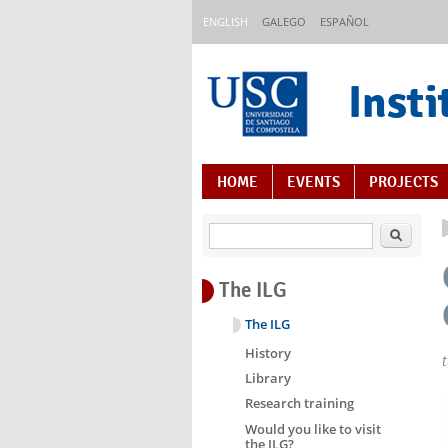
Skip to main content
ENGLISH
GALEGO
ESPAÑOL
Insti
Content Index
HOME
EVENTS
PROJECTS
Search
The ILG
The ILG
History
Library
Research training
Would you like to visit
the ILG?