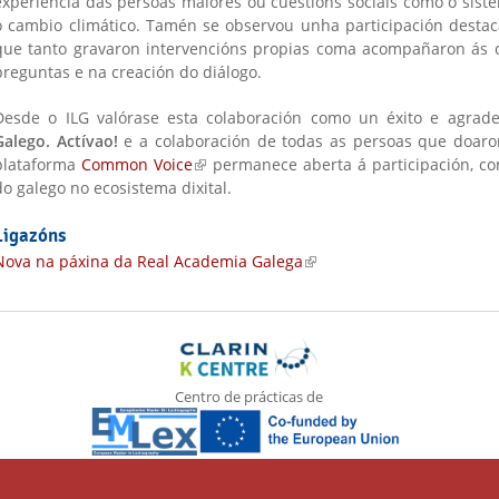
experiencia das persoas maiores ou cuestións sociais como o sistem
o cambio climático. Tamén se observou unha participación destaca
que tanto gravaron intervencións propias coma acompañaron ás c
preguntas e na creación do diálogo.
Desde o ILG valórase esta colaboración como un éxito e agrade
Galego. Actívao!
e a colaboración de todas as persoas que doar
plataforma
Common Voice
(link is external)
permanece aberta á participación, con
do galego no ecosistema dixital.
Ligazóns
Nova na páxina da Real Academia Galega
(link is external)
Centro de prácticas de