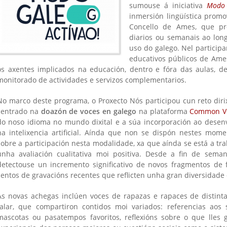
sumouse á iniciativa
Modo 
inmersión lingüística prom
Concello de Ames, que pr
diarios ou semanais ao lon
uso do galego. Nel particip
educativos públicos de Ame
os axentes implicados na educación, dentro e fóra das aulas, d
monitorado de actividades e servizos complementarios.
No marco deste programa, o Proxecto Nós participou cun reto diri
centrado na
doazón de voces en galego
na plataforma
Common V
do noso idioma no mundo dixital e a súa incorporación ao desen
na intelixencia artificial. Aínda que non se dispón nestes mome
sobre a participación nesta modalidade, xa que aínda se está a trab
unha avaliación cualitativa moi positiva. Desde a fin de sem
detectouse un incremento significativo de novos fragmentos de 
centos de gravacións recentes que reflicten unha gran diversidade 
As novas achegas inclúen voces de rapazas e rapaces de distinta
falar, que compartiron contidos moi variados: referencias aos 
mascotas ou pasatempos favoritos, reflexións sobre o que lles g