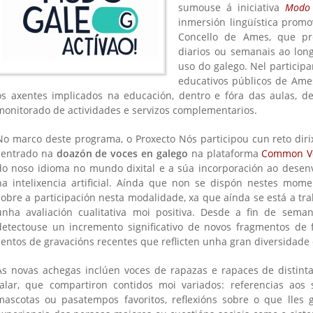
sumouse á iniciativa
Modo 
inmersión lingüística prom
Concello de Ames, que pr
diarios ou semanais ao lon
uso do galego. Nel particip
educativos públicos de Ame
os axentes implicados na educación, dentro e fóra das aulas, d
monitorado de actividades e servizos complementarios.
No marco deste programa, o Proxecto Nós participou cun reto diri
centrado na
doazón de voces en galego
na plataforma
Common V
do noso idioma no mundo dixital e a súa incorporación ao desen
na intelixencia artificial. Aínda que non se dispón nestes mome
sobre a participación nesta modalidade, xa que aínda se está a trab
unha avaliación cualitativa moi positiva. Desde a fin de sem
detectouse un incremento significativo de novos fragmentos de 
centos de gravacións recentes que reflicten unha gran diversidade 
As novas achegas inclúen voces de rapazas e rapaces de distinta
falar, que compartiron contidos moi variados: referencias aos 
mascotas ou pasatempos favoritos, reflexións sobre o que lles g