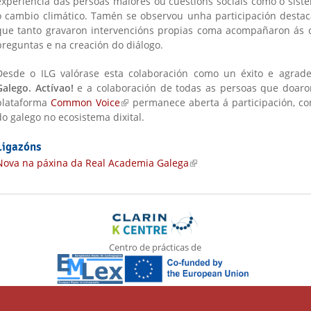
experiencia das persoas maiores ou cuestións sociais como o sistem
o cambio climático. Tamén se observou unha participación destaca
que tanto gravaron intervencións propias coma acompañaron ás c
preguntas e na creación do diálogo.
Desde o ILG valórase esta colaboración como un éxito e agrade
Galego. Actívao!
e a colaboración de todas as persoas que doar
plataforma
Common Voice
(link is external)
permanece aberta á participación, con
do galego no ecosistema dixital.
Ligazóns
Nova na páxina da Real Academia Galega
(link is external)
Centro de prácticas de