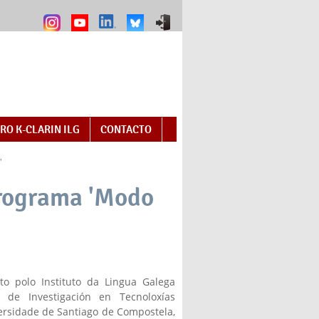
RO K-CLARIN ILG
CONTACTO
'
programa 'Modo
nal)
lto polo Instituto da Lingua Galega
 de Investigación en Tecnoloxías
versidade de Santiago de Compostela,