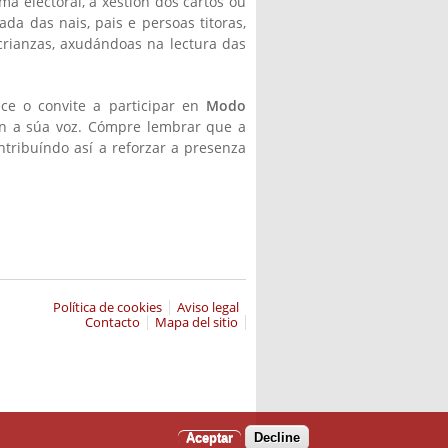
a electoral, a xestión dos cartos ou
da das nais, pais e persoas titoras,
rianzas, axudándoas na lectura das
ce o convite a participar en
Modo
on a súa voz. Cómpre lembrar que a
tribuíndo así a reforzar a presenza
Política de cookies
Aviso legal
Contacto
Mapa del sitio
Aceptar
Decline