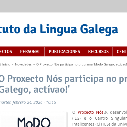
tuto da Lingua Galega
s
ECTOS
PERSONAL
PUBLICACIONES
RECURSOS
CENT
Se encuentra usted aquí
Inicio
»
Novedades
»
O Proxecto Nós participa no programa 'Modo Galego, actívao!
O Proxecto Nós participa no 
Galego, actívao!'
martes, febrero 24, 2026 - 10:15
O
Proxecto Nós
(link is exter
, desenvo
(ILG) e o Centro Singular
Intelixentes (CiTIUS) da Uni