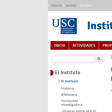
Pasar al contenido principal
ENGLISH
GALEGO
ESPAÑOL
Insti
Índice de contenido
INICIO
ACTIVIDADES
PROY
Buscar
El Instituto
El Instituto
Historia
Biblioteca
Formación
investigadora
¿Quieres visitar el ILG?