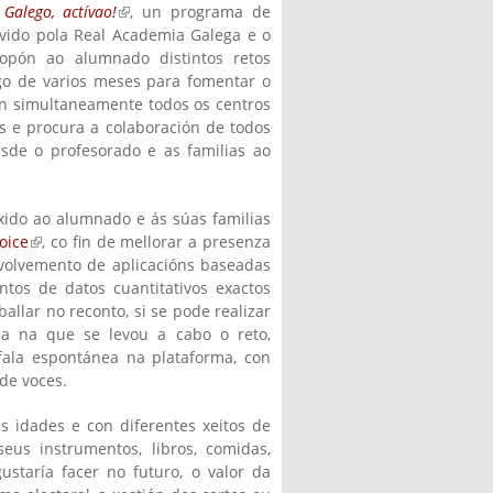
Galego, actívao!
(link is external)
, un programa de
ovido pola Real Academia Galega e o
opón ao alumnado distintos retos
go de varios meses para fomentar o
an simultaneamente todos os centros
s e procura a colaboración de todos
esde o profesorado e as familias ao
xido ao alumnado e ás súas familias
oice
(link is external)
, co fin de mellorar a presenza
volvemento de aplicacións baseadas
ntos de datos cuantitativos exactos
allar no reconto, si se pode realizar
ana na que se levou a cabo o reto,
fala espontánea na plataforma, con
de voces.
s idades e con diferentes xeitos de
seus instrumentos, libros, comidas,
ustaría facer no futuro, o valor da