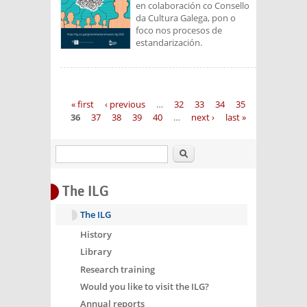
en colaboración co Consello
da Cultura Galega, pon o
foco nos procesos de
estandarización.
Pages
« first
‹ previous
…
32
33
34
35
36
37
38
39
40
…
next ›
last »
Search
The ILG
The ILG
History
Library
Research training
Would you like to visit the ILG?
Annual reports