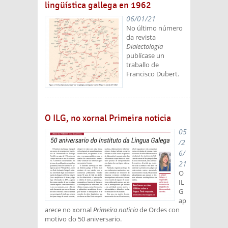
lingüística gallega en 1962
06/01/21
No último número
da revista
Dialectologia
publícase un
traballo de
Francisco Dubert.
O ILG, no xornal Primeira noticia
05
/2
6/
21
O
IL
G
ap
arece no xornal
Primeira noticia
de Ordes con
motivo do 50 aniversario.