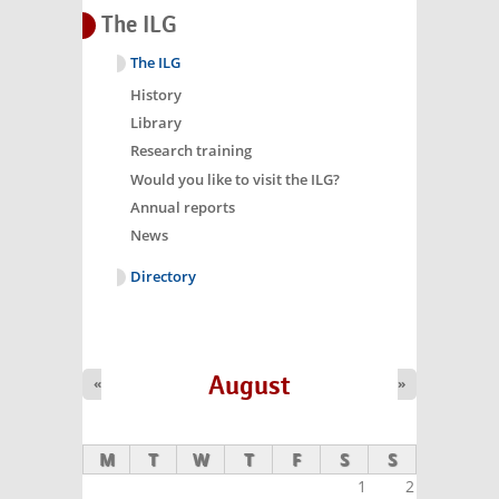
The ILG
The ILG
History
Library
Research training
Would you like to visit the ILG?
Annual reports
News
Directory
August
«
»
M
T
W
T
F
S
S
1
2