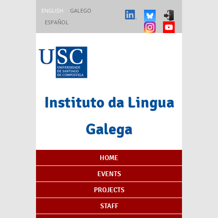
Skip to main content
ENGLISH
GALEGO
ESPAÑOL
Instituto da Lingua
Galega
Content Index
HOME
EVENTS
PROJECTS
STAFF