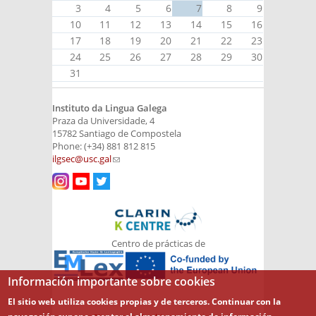
3
4
5
6
7
8
9
10
11
12
13
14
15
16
17
18
19
20
21
22
23
24
25
26
27
28
29
30
31
Instituto da Lingua Galega
Praza da Universidade, 4
15782 Santiago de Compostela
Phone: (+34) 881 812 815
ilgsec@usc.gal
(link sends e-mail)
Centro de prácticas de
Información importante sobre cookies
El sitio web utiliza cookies propias y de terceros. Continuar con la