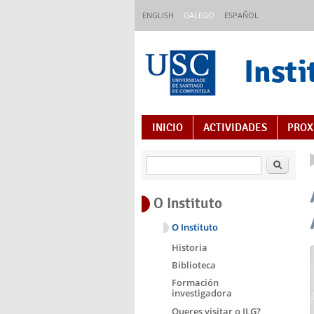
Ir o contido principal
ENGLISH
GALEGO
ESPAÑOL
Insti
Índice de contidos
INICIO
ACTIVIDADES
PROX
Buscar
O Instituto
O Instituto
Historia
Biblioteca
Formación
investigadora
Queres visitar o ILG?