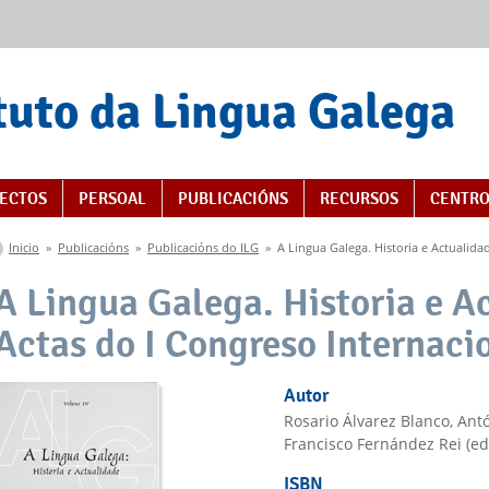
tuto da Lingua Galega
ECTOS
PERSOAL
PUBLICACIÓNS
RECURSOS
CENTRO
Vostede está aquí
Inicio
»
Publicacións
»
Publicacións do ILG
»
A Lingua Galega. Historia e Actualidad
A Lingua Galega. Historia e A
Actas do I Congreso Internacion
Autor
Rosario Álvarez Blanco, Ant
Francisco Fernández Rei (ed
ISBN