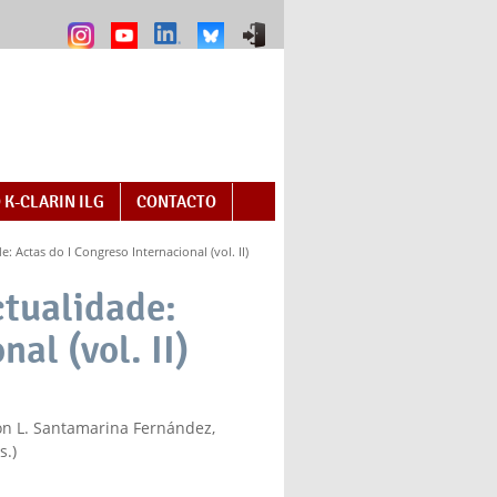
 K-CLARIN ILG
CONTACTO
e: Actas do I Congreso Internacional (vol. II)
ctualidade:
al (vol. II)
ón L. Santamarina Fernández,
s.)