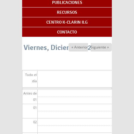
PUBLICACIONES
RECURSOS
CENTRO K-CLARIN ILG
CONTACTO
Viernes, Diciembre 12, 2025
« Anterior
Siguiente »
Todo el
día
Antes de
01
01
02