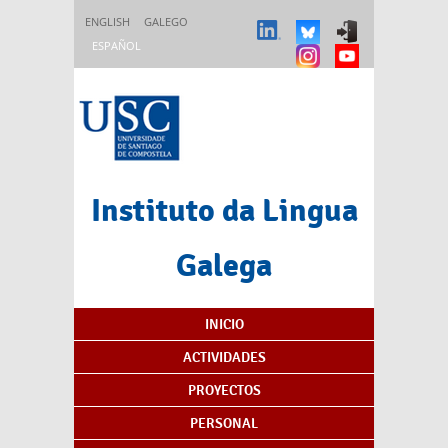
Pasar al contenido principal
ENGLISH
GALEGO
ESPAÑOL
Instituto da Lingua
Galega
Índice de contenidos
INICIO
ACTIVIDADES
PROYECTOS
PERSONAL