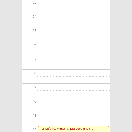
03
04
05
06
07
08
09
10
11
LingüísticaMente V. Diálogos entre a
12