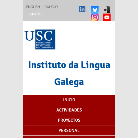
Pasar al contenido principal
ENGLISH
GALEGO
ESPAÑOL
Instituto da Lingua
Galega
Índice de contenidos
INICIO
ACTIVIDADES
PROYECTOS
PERSONAL