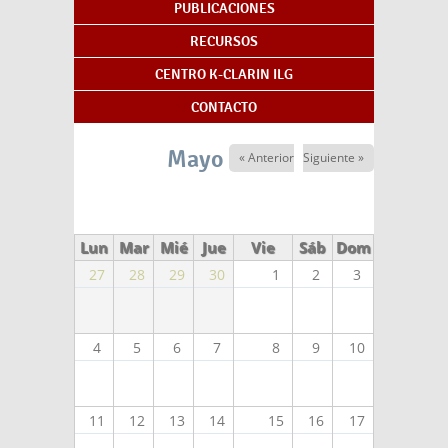
PUBLICACIONES
RECURSOS
CENTRO K-CLARIN ILG
CONTACTO
Mayo 2026
« Anterior
Siguiente »
Lun
Mar
Mié
Jue
Vie
Sáb
Dom
27
28
29
30
1
2
3
4
5
6
7
8
9
10
11
12
13
14
15
16
17