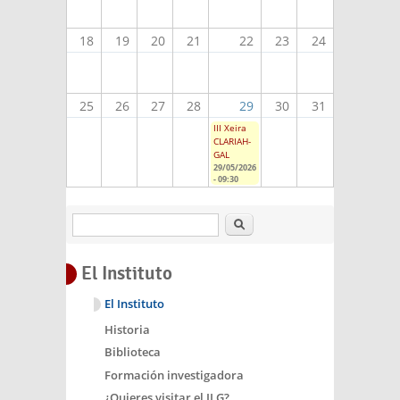
18
19
20
21
22
23
24
25
26
27
28
29
30
31
III Xeira
CLARIAH-
GAL
29/05/2026
- 09:30
Buscar
El Instituto
El Instituto
Historia
Biblioteca
Formación investigadora
¿Quieres visitar el ILG?