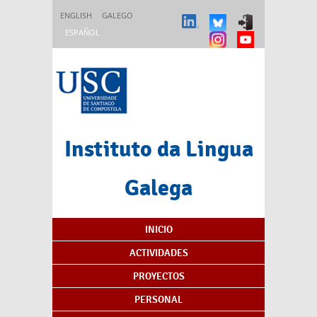
Pasar al contenido principal
ENGLISH
GALEGO
ESPAÑOL
Instituto da Lingua
Galega
Índice de contenidos
INICIO
ACTIVIDADES
PROYECTOS
PERSONAL