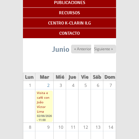
PUBLICACIONES
RECURSOS
CENTRO K-CLARIN ILG
CONTACTO
Junio 2026
« Anterior
Siguiente »
Lun
Mar
Mié
Jue
Vie
Sáb
Dom
1
2
3
4
5
6
7
Visita e
café con
João
Víctor
Lima
02/06/2026
- 11:00
8
9
10
11
12
13
14