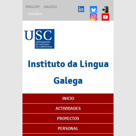
Pasar al contenido principal
ENGLISH
GALEGO
ESPAÑOL
Instituto da Lingua
Galega
Índice de contenidos
INICIO
ACTIVIDADES
PROYECTOS
PERSONAL