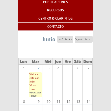
PUBLICACIONES
RECURSOS
CENTRO K-CLARIN ILG
CONTACTO
Junio 2026
« Anterior
Siguiente »
Lun
Mar
Mié
Jue
Vie
Sáb
Dom
1
2
3
4
5
6
7
Visita e
café con
João
Víctor
Lima
02/06/2026
- 11:00
8
9
10
11
12
13
14