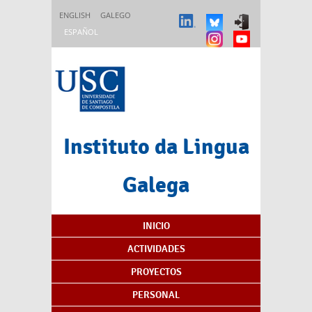
Pasar al contenido principal
ENGLISH
GALEGO
ESPAÑOL
Instituto da Lingua
Galega
Índice de contenidos
INICIO
ACTIVIDADES
PROYECTOS
PERSONAL