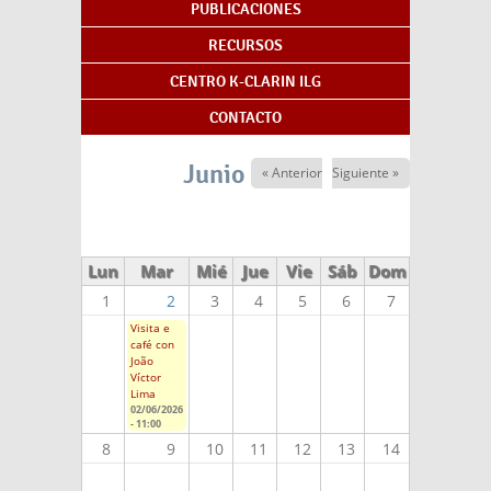
PUBLICACIONES
RECURSOS
CENTRO K-CLARIN ILG
CONTACTO
Junio 2026
« Anterior
Siguiente »
Lun
Mar
Mié
Jue
Vie
Sáb
Dom
1
2
3
4
5
6
7
Visita e
café con
João
Víctor
Lima
02/06/2026
- 11:00
8
9
10
11
12
13
14