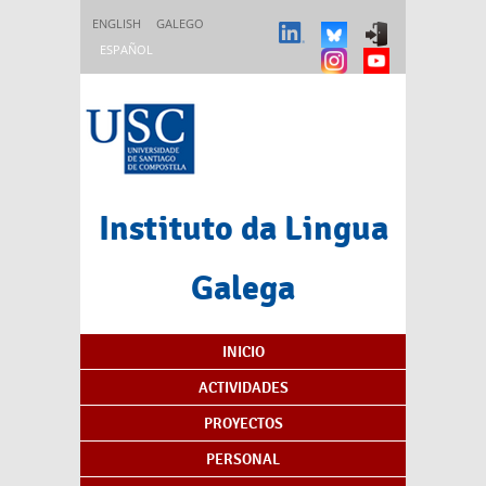
Pasar al contenido principal
ENGLISH
GALEGO
ESPAÑOL
Instituto da Lingua
Galega
Índice de contenidos
INICIO
ACTIVIDADES
PROYECTOS
PERSONAL