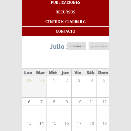
PUBLICACIONES
RECURSOS
CENTRO K-CLARIN ILG
CONTACTO
Julio 2026
« Anterior
Siguiente »
Lun
Mar
Mié
Jue
Vie
Sáb
Dom
29
30
1
2
3
4
5
6
7
8
9
10
11
12
13
14
15
16
17
18
19