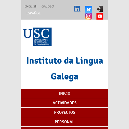
Pasar al contenido principal
ENGLISH
GALEGO
ESPAÑOL
Instituto da Lingua
Galega
Índice de contenidos
INICIO
ACTIVIDADES
PROYECTOS
PERSONAL