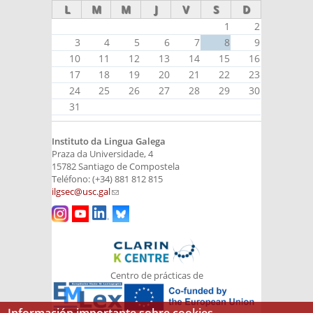
L
M
M
J
V
S
D
1
2
3
4
5
6
7
8
9
10
11
12
13
14
15
16
17
18
19
20
21
22
23
24
25
26
27
28
29
30
31
Instituto da Lingua Galega
Praza da Universidade, 4
15782 Santiago de Compostela
Teléfono: (+34) 881 812 815
ilgsec@usc.gal
(link sends e-mail)
Centro de prácticas de
Información importante sobre cookies