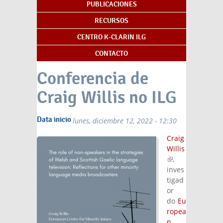
PUBLICACIONES
RECURSOS
CENTRO K-CLARIN ILG
CONTACTO
Conferencia de
Craig Willis no ILG
Data inicio
lunes, diciembre 12, 2022 - 12:30
Craig
Willis
(link is
,
external)
inves
tigad
or
do
Eu
ropea
n