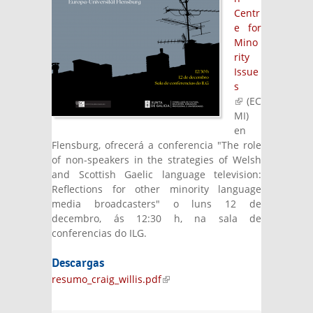
Centr
e for
Mino
rity
Issue
s
(link is
(EC
external)
MI)
en
Flensburg, ofrecerá a conferencia "The role
of non-speakers in the strategies of Welsh
and Scottish Gaelic language television:
Reflections for other minority language
media broadcasters" o luns 12 de
decembro, ás 12:30 h, na sala de
conferencias do ILG.
Descargas
resumo_craig_willis.pdf
(link is external)