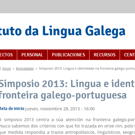
tuto da Lingua Galega
s
ECTOS
PERSONAL
PUBLICACIONES
RECURSOS
CENT
Se encuentra usted aquí
Inicio
»
Actividades
»
Simposio 2013: Lingua e identidade na fronteira galego-port
Simposio 2013: Lingua e iden
fronteira galego-portuguesa
Data de inicio
jueves, noviembre 28, 2013 - 16:00
O simposio 2013 centra a súa atención na fronteira galego-por
Pouco sabemos dos criterios con que foi trazada en orixe nin, polo 
que medida respondía a trazos antropolóxicos, lingüísticos, xeogr