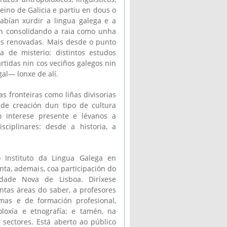
reino de Galicia e partiu en dous o
habían xurdir a lingua galega e a
ron consolidando a raia como unha
as renovadas. Mais desde o punto
ta de misterio: distintos estudos
rtidas nin cos veciños galegos nin
al— lonxe de alí.
 fronteiras como liñas divisorias
de creación dun tipo de cultura
o interese presente e lévanos a
ciplinares: desde a historia, a
 Instituto da Lingua Galega en
nta, ademais, coa participación do
idade Nova de Lisboa. Diríxese
ntas áreas do saber, a profesores
omas e de formación profesional,
poloxía e etnografía; e tamén, na
 sectores. Está aberto ao público