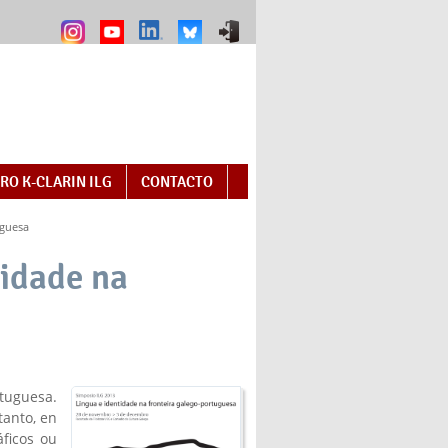
RO K-CLARIN ILG
CONTACTO
uguesa
tidade na
tuguesa.
tanto, en
áficos ou