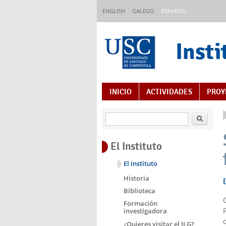
Pasar al contenido principal
ENGLISH
GALEGO
ESPAÑOL
Insti
Índice de contenido
INICIO
ACTIVIDADES
PROY
Buscar
El Instituto
El Instituto
Historia
Biblioteca
Formación
investigadora
¿Quieres visitar el ILG?