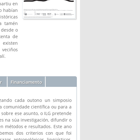
partiu en
go habían
stóricas
ra tamén
 desde o
exenta de
 existen
 veciños
lí.
r
Financiamento
izando cada outono un simposio
 a comunidade científica ou para a
o sobre ese asunto, o ILG pretende
es na súa investigación, difundir o
n métodos e resultados. Este ano
bemos dos criterios con que foi
azos antropolóxicos, lingüísticos,