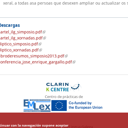
xeral, a todas asa persoas que desexen ampliar ou actualizar o
Descargas
cartel_ilg_simposio.pdf
(link is external)
cartel_ilg_xornadas.pdf
(link is external)
diptico_simposio.pdf
(link is external)
diptico_xornadas.pdf
(link is external)
libroderesumos_simposio2013.pdf
(link is external)
conferencia_jose_enrique_gargallo.pdf
(link is external)
Centro de prácticas de
ontinuar con la navegación supone aceptar
© 2026 Instituto da Lingua Galega