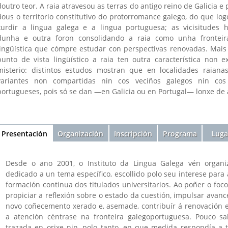
doutro teor. A raia atravesou as terras do antigo reino de Galicia e 
dous o territorio constitutivo do protorromance galego, do que lo
xurdir a lingua galega e a lingua portuguesa; as vicisitudes hi
dunha e outra foron consolidando a raia como unha frontei
lingüística que cómpre estudar con perspectivas renovadas. Mais
punto de vista lingüístico a raia ten outra característica non 
misterio: distintos estudos mostran que en localidades raianas
variantes non compartidas nin cos veciños galegos nin cos
portugueses, pois só se dan —en Galicia ou en Portugal— lonxe de a
Sección
Presentación
(solapa
Organización
Inscripción
Programa
Luga
activa)
Desde o ano 2001, o Instituto da Lingua Galega vén organ
dedicado a un tema específico, escollido polo seu interese para
formación continua dos titulados universitarios. Ao poñer o foc
propiciar a reflexión sobre o estado da cuestión, impulsar avanc
novo coñecemento xerado e, asemade, contribuír á renovación e
a atención céntrase na fronteira galegoportuguesa. Pouco sa
trazada en orixe nin, polo tanto, en que medida respondía a tr