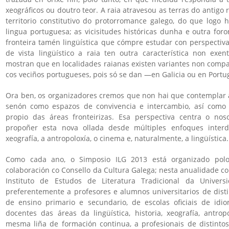
xeográficos ou doutro teor. A raia atravesou as terras do antigo 
territorio constitutivo do protorromance galego, do que logo 
lingua portuguesa; as vicisitudes históricas dunha e outra fo
fronteira tamén lingüística que cómpre estudar con perspectiv
de vista lingüístico a raia ten outra característica non exen
mostran que en localidades raianas existen variantes non compa
cos veciños portugueses, pois só se dan —en Galicia ou en Portug
Ora ben, os organizadores cremos que non hai que contemplar as
senón como espazos de convivencia e intercambio, así como 
propio das áreas fronteirizas. Esa perspectiva centra o nos
propoñer esta nova ollada desde múltiples enfoques interdis
xeografía, a antropoloxía, o cinema e, naturalmente, a lingüística.
Como cada ano, o Simposio ILG 2013 está organizado polo
colaboración co Consello da Cultura Galega; nesta anualidade co
Instituto de Estudos de Literatura Tradicional da Univers
preferentemente a profesores e alumnos universitarios de disti
de ensino primario e secundario, de escolas oficiais de idi
docentes das áreas da lingüística, historia, xeografía, antro
mesma liña de formación continua, a profesionais de distintos