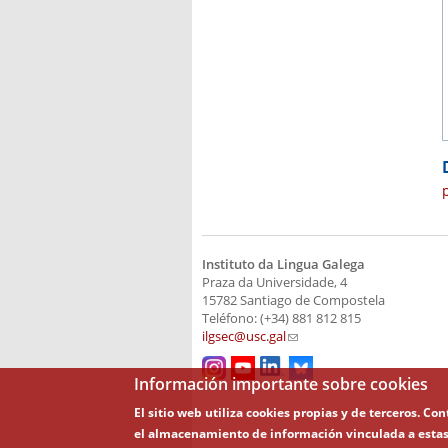
Instituto da Lingua Galega
Praza da Universidade, 4
15782 Santiago de Compostela
Teléfono: (+34) 881 812 815
ilgsec@usc.gal
(link sends e-mail)
Información importante sobre cookies
El sitio web utiliza cookies propias y de terceros. C
el almacenamiento de información vinculada a estas