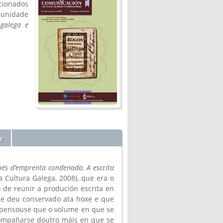
cionados
munidade
 galega e
r
és d’emprenta condenada. A escrita
 Cultura Galega, 2008), que era o
o de reunir a produción escrita en
se deu conservado ata hoxe e que
ón pensouse que o volume en que se
acompañarse doutro máis en que se