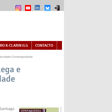
RO K-CLARIN ILG
CONTACTO
s da Idade Contemporánea
lega e
dade
 Santiago