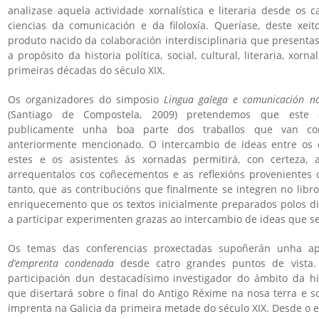
analizase aquela actividade xornalística e literaria desde os c
ciencias da comunicación e da filoloxía. Queríase, deste xeit
produto nacido da colaboración interdisciplinaria que presenta
a propósito da historia política, social, cultural, literaria, xorna
primeiras décadas do século XIX.
Os organizadores do simposio
Lingua galega e comunicación n
(Santiago de Compostela, 2009) pretendemos que este e
publicamente unha boa parte dos traballos que van c
anteriormente mencionado. O intercambio de ideas entre os d
estes e os asistentes ás xornadas permitirá, con certeza, a
arrequentalos cos coñecementos e as reflexións provenientes 
tanto, que as contribucións que finalmente se integren no libr
enriquecemento que os textos inicialmente preparados polos di
a participar experimenten grazas ao intercambio de ideas que s
Os temas das conferencias proxectadas supoñerán unha a
d’emprenta condenada
desde catro grandes puntos de vista. 
participación dun destacadísimo investigador do ámbito da hi
que disertará sobre o final do Antigo Réxime na nosa terra e s
imprenta na Galicia da primeira metade do século XIX. Desde o 