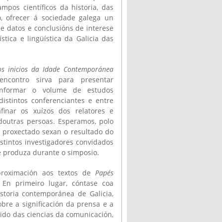
ampos científicos da historia, das
o, ofrecer á sociedade galega un
se datos e conclusións de interese
lística e lingüística da Galicia das
os inicios da Idade Contemporánea
ncontro sirva para presentar
onformar o volume de estudos
istintos conferenciantes e entre
finar os xuízos dos relatores e
doutras persoas. Esperamos, polo
o proxectado sexan o resultado do
stintos investigadores convidados
e produza durante o simposio.
proximación aos textos de
Papés
En primeiro lugar, cóntase coa
storia contemporánea de Galicia,
obre a significación da prensa e a
eido das ciencias da comunicación,