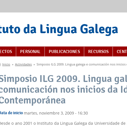
tuto da Lingua Galega
s
ECTOS
PERSONAL
PUBLICACIONES
RECURSOS
CENT
Se encuentra usted aquí
Inicio
»
Actividades
»
Simposio ILG 2009. Lingua galega e comunicación nos inicio
Simposio ILG 2009. Lingua ga
comunicación nos inicios da I
Contemporánea
Data de inicio
martes, noviembre 3, 2009 - 16:30
Desde o ano 2001 o Instituto da Lingua Galega da Universidade de