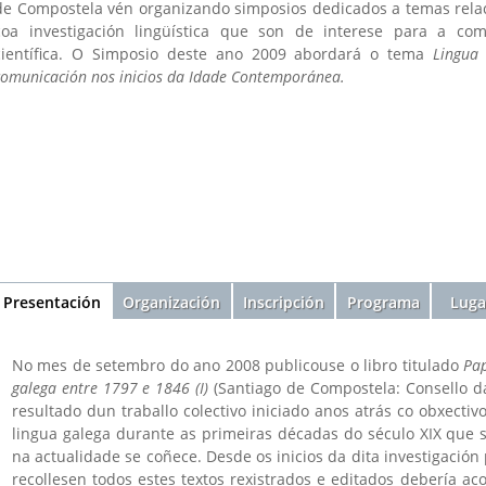
de Compostela vén organizando simposios dedicados a temas rela
coa investigación lingüística que son de interese para a co
científica. O Simposio deste ano 2009 abordará o tema
Lingua
comunicación nos inicios da Idade Contemporánea
.
Sección
Presentación
(solapa
Organización
Inscripción
Programa
Luga
activa)
No mes de setembro do ano 2008 publicouse o libro titulado
Pap
galega entre 1797 e 1846 (I)
(Santiago de Compostela: Consello da
resultado dun traballo colectivo iniciado anos atrás co obxectiv
lingua galega durante as primeiras décadas do século XIX que 
na actualidade se coñece. Desde os inicios da dita investigaci
recollesen todos estes textos rexistrados e editados debería 