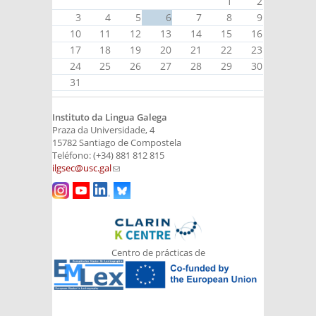
1
2
3
4
5
6
7
8
9
10
11
12
13
14
15
16
17
18
19
20
21
22
23
24
25
26
27
28
29
30
31
Instituto da Lingua Galega
Praza da Universidade, 4
15782 Santiago de Compostela
Teléfono: (+34) 881 812 815
ilgsec@usc.gal
(link sends e-mail)
Centro de prácticas de