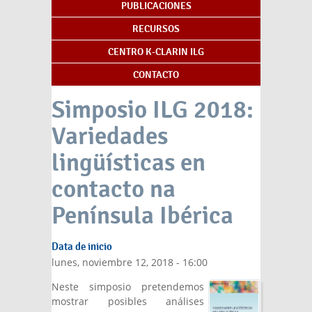
PUBLICACIONES
RECURSOS
CENTRO K-CLARIN ILG
CONTACTO
Simposio ILG 2018:
Variedades
lingüísticas en
contacto na
Península Ibérica
Data de inicio
lunes, noviembre 12, 2018 - 16:00
Neste simposio pretendemos
mostrar posibles análises