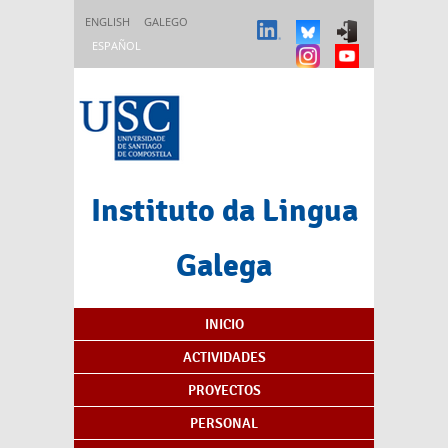
Pasar al contenido principal
ENGLISH
GALEGO
ESPAÑOL
Instituto da Lingua
Galega
Índice de contenidos
INICIO
ACTIVIDADES
PROYECTOS
PERSONAL