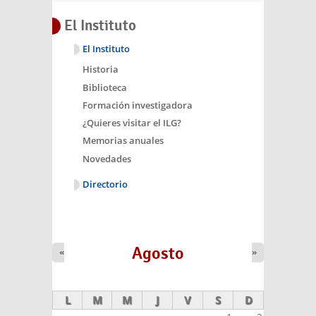
El Instituto
El Instituto
Historia
Biblioteca
Formación investigadora
¿Quieres visitar el ILG?
Memorias anuales
Novedades
Directorio
Agosto
«
»
L
M
M
J
V
S
D