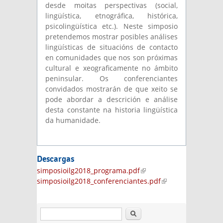
desde moitas perspectivas (social,
lingüística, etnográfica, histórica,
psicolingüística etc.). Neste simposio
pretendemos mostrar posibles análises
lingüísticas de situacións de contacto
en comunidades que nos son próximas
cultural e xeograficamente no ámbito
peninsular. Os conferenciantes
convidados mostrarán de que xeito se
pode abordar a descrición e análise
desta constante na historia lingüística
da humanidade.
Descargas
simposioilg2018_programa.pdf
(link is
simposioilg2018_conferenciantes.pdf
external)
(link is
external)
Buscar