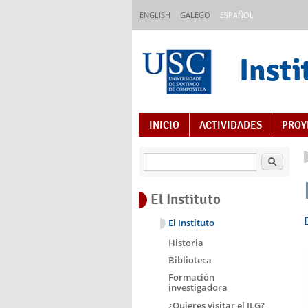
Pasar al contenido principal
ENGLISH
GALEGO
ESPAÑOL
Insti
Índice de contenido
INICIO
ACTIVIDADES
PROY
Buscar
El Instituto
El Instituto
Historia
Biblioteca
Formación
investigadora
¿Quieres visitar el ILG?