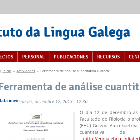
tuto da Lingua Galega
s
ECTOS
PERSONAL
PUBLICACIONES
RECURSOS
CENT
Se encuentra usted aquí
Inicio
»
Actividades
»
Ferramenta de análise cuantitativa Diatech
Ferramenta de análise cuantit
Data inicio
jueves, diciembre 12, 2013 - 12:30
O día 12 de decembro ás 
Facultade de Filoloxía o pr
(EHU) Gotzon Aurrekoetxea 
cuantitativa de
(
http://eudia.ehu.es/diatec