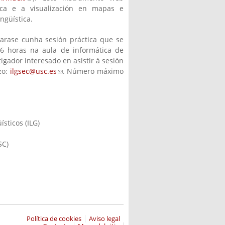
tica e a visualización en mapas e
ngüística.
arase cunha sesión práctica que se
16 horas na aula de informática de
igador interesado en asistir á sesión
zo:
ilgsec@usc.es
(link sends e-mail)
. Número máximo
sticos (ILG)
SC)
Política de cookies
Aviso legal