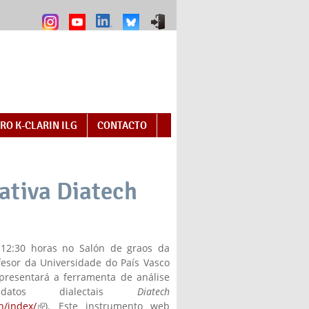
RO K-CLARIN ILG
CONTACTO
ativa Diatech
12:30 horas no Salón de graos da
ofesor da Universidade do País Vasco
presentará a ferramenta de análise
 datos dialectais
Diatech
h/index/
(link is external)
). Este instrumento web