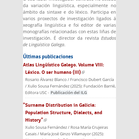
da variación lingüística, especialmente no
ámbito da sintaxe e do léxico. Participa en
varios proxectos de investigación ligados á
xeografía lingüística e foi editor de varias
monografías relacionadas con estas liñas de
investigación. É director da revista
Estudos
de Lingüística Galega
.
Últimas publicaciones
Atlas Lingüístico Galego. Volume VIII:
Léxico. O ser humano (III)
(link is external)
Rosario Álvarez Blanco / Francisco Dubert García
/ Xulio Sousa Fernández
(
2025
):
Fundación Barrié,
Editora USC
-
Publicación del ILG
"Surname Distribution in Galicia:
Population Structure, Dialects, and
History"
(link is external)
Xulio Sousa Fernández / Rosa María Crujeiras
Casais / María José Ginzo Villamayor
(
2025
):