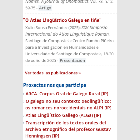
Names. A Journal of Onomastics
, Vol. 73, n.º 2,
59-75
-
Artigo
"O Atlas Lingüístico Galego en liña"
XXV Simposio
Xulio Sousa Fernández
(
2025
):
Internacional do Atlas Linguistique Roman
,
Santiago de Compostela: Centro Ramón Piñeiro
para a Investigación en Humanidades e
Universidade de Santiago de Compostela, 18-20
de xuño de 2025
-
Presentación
Ver todas las publicaciones
Proxectos nos que participa
ARCA. Corpus Oral de Galego Rural
[IP]
O galego no seu contexto xeolingüítico:
os romances noroccidentais no ALPI
[IP]
Atlas Lingüístico Gallego (ALGa)
[IP]
Transcripción de los textos orales del
archivo etnográfico del profesor Gustav
Henningsen
[IP]