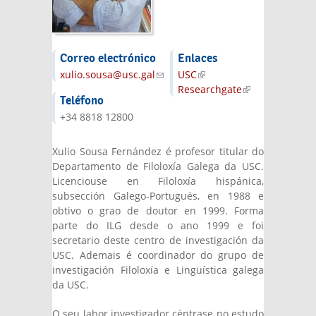
Correo electrónico
Enlaces
xulio.sousa@usc.gal
(link sends e-mail)
USC
(link is
Researchgate
external)
(link is
Teléfono
external)
+34 8818 12800
Xulio Sousa Fernández é profesor titular do
Departamento de Filoloxía Galega da USC.
Licenciouse en Filoloxía hispánica,
subsección Galego-Portugués, en 1988 e
obtivo o grao de doutor en 1999. Forma
parte do ILG desde o ano 1999 e foi
secretario deste centro de investigación da
USC. Ademais é coordinador do grupo de
investigación Filoloxía e Lingüística galega
da USC.
O seu labor investigador céntrase no estudo